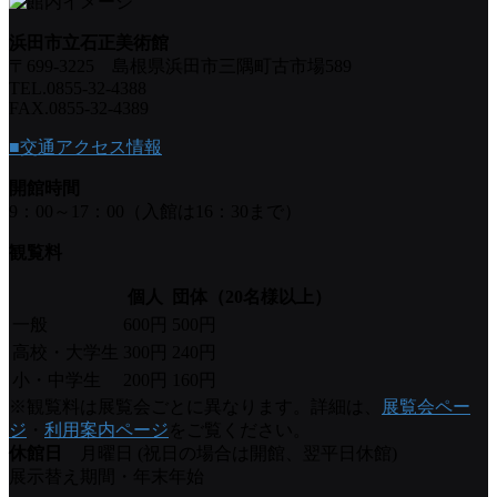
浜田市立石正美術館
〒699-3225 島根県浜田市三隅町古市場589
TEL.0855-32-4388
FAX.0855-32-4389
■交通アクセス情報
開館時間
9：00～17：00（入館は16：30まで）
観覧料
個人
団体（20名様以上）
一般
600円
500円
高校・大学生
300円
240円
小・中学生
200円
160円
※観覧料は展覧会ごとに異なります。詳細は、
展覧会ペー
ジ
・
利用案内ページ
をご覧ください。
休館日
月曜日 (祝日の場合は開館、翌平日休館)
展示替え期間・年末年始