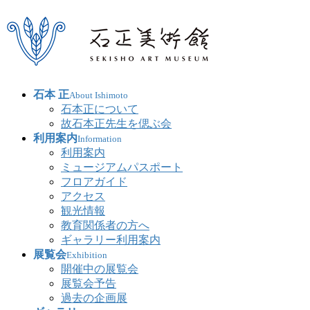
石本 正
About Ishimoto
石本正について
故石本正先生を偲ぶ会
利用案内
Information
利用案内
ミュージアムパスポート
フロアガイド
アクセス
観光情報
教育関係者の方へ
ギャラリー利用案内
展覧会
Exhibition
開催中の展覧会
展覧会予告
過去の企画展