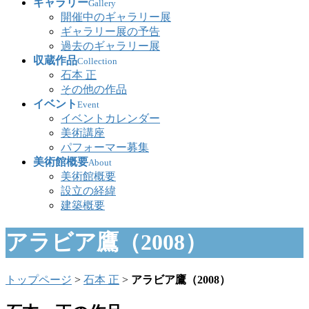
ギャラリー
Gallery
開催中のギャラリー展
ギャラリー展の予告
過去のギャラリー展
収蔵作品
Collection
石本 正
その他の作品
イベント
Event
イベントカレンダー
美術講座
パフォーマー募集
美術館概要
About
美術館概要
設立の経緯
建築概要
アラビア鷹（2008）
トップページ
>
石本 正
>
アラビア鷹（2008）