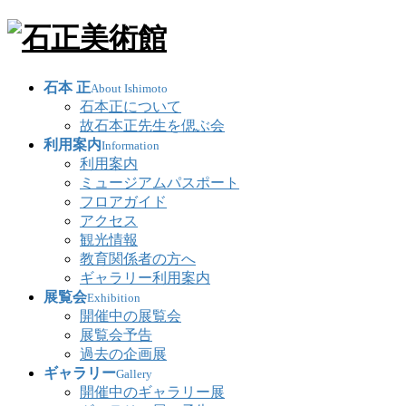
石本 正
About Ishimoto
石本正について
故石本正先生を偲ぶ会
利用案内
Information
利用案内
ミュージアムパスポート
フロアガイド
アクセス
観光情報
教育関係者の方へ
ギャラリー利用案内
展覧会
Exhibition
開催中の展覧会
展覧会予告
過去の企画展
ギャラリー
Gallery
開催中のギャラリー展