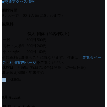
■交通アクセス情報
開館時間
9：00～17：00（入館は16：30まで）
観覧料
個人
団体（20名様以上）
一般
600円
500円
高校・大学生
300円
240円
小・中学生
200円
160円
※観覧料は展覧会ごとに異なります。詳細は、
展覧会ペー
ジ
・
利用案内ページ
をご覧ください。
休館日
月曜日 (祝日の場合は開館、翌平日休館)
展示替え期間・年末年始
■
休館日
8月 August
日
月
火
水
木
金
土