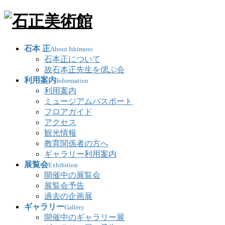
石本 正
About Ishimoto
石本正について
故石本正先生を偲ぶ会
利用案内
Information
利用案内
ミュージアムパスポート
フロアガイド
アクセス
観光情報
教育関係者の方へ
ギャラリー利用案内
展覧会
Exhibition
開催中の展覧会
展覧会予告
過去の企画展
ギャラリー
Gallery
開催中のギャラリー展