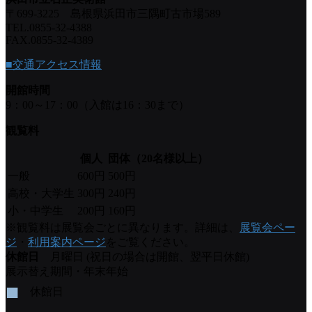
〒699-3225 島根県浜田市三隅町古市場589
TEL.0855-32-4388
FAX.0855-32-4389
■交通アクセス情報
開館時間
9：00～17：00（入館は16：30まで）
観覧料
個人
団体（20名様以上）
一般
600円
500円
高校・大学生
300円
240円
小・中学生
200円
160円
※観覧料は展覧会ごとに異なります。詳細は、
展覧会ペー
ジ
・
利用案内ページ
をご覧ください。
休館日
月曜日 (祝日の場合は開館、翌平日休館)
展示替え期間・年末年始
■
休館日