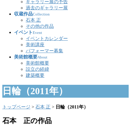
ギャラリー展の予告
過去のギャラリー展
収蔵作品
Collection
石本 正
その他の作品
イベント
Event
イベントカレンダー
美術講座
パフォーマー募集
美術館概要
About
美術館概要
設立の経緯
建築概要
日輪（2011年）
トップページ
>
石本 正
>
日輪（2011年）
石本 正の作品