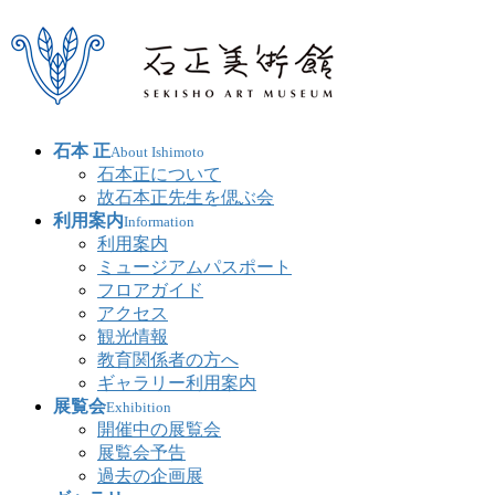
石本 正
About Ishimoto
石本正について
故石本正先生を偲ぶ会
利用案内
Information
利用案内
ミュージアムパスポート
フロアガイド
アクセス
観光情報
教育関係者の方へ
ギャラリー利用案内
展覧会
Exhibition
開催中の展覧会
展覧会予告
過去の企画展