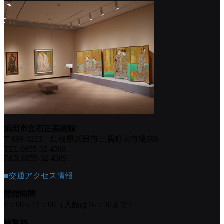
浜田市立石正美術館
〒699-3225 島根県浜田市三隅町古市場589
TEL.0855-32-4388
FAX.0855-32-4389
■交通アクセス情報
開館時間
9：00～17：00（入館は16：30まで）
観覧料