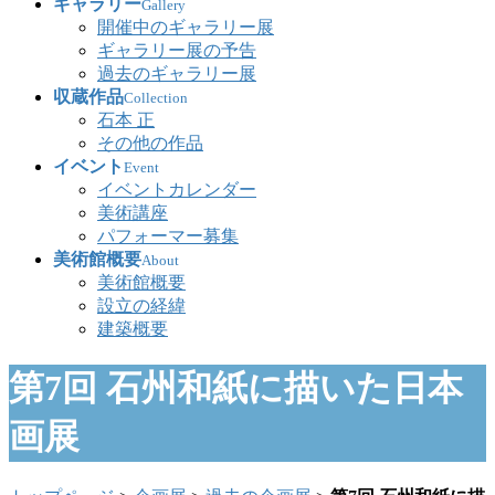
ギャラリー
Gallery
開催中のギャラリー展
ギャラリー展の予告
過去のギャラリー展
収蔵作品
Collection
石本 正
その他の作品
イベント
Event
イベントカレンダー
美術講座
パフォーマー募集
美術館概要
About
美術館概要
設立の経緯
建築概要
第7回 石州和紙に描いた日本
画展