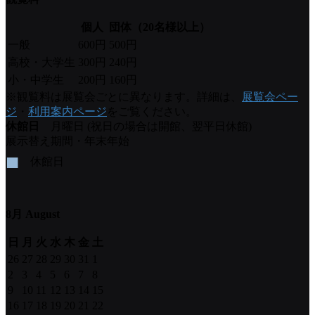
個人
団体（20名様以上）
一般
600円
500円
高校・大学生
300円
240円
小・中学生
200円
160円
※観覧料は展覧会ごとに異なります。詳細は、
展覧会ペー
ジ
・
利用案内ページ
をご覧ください。
休館日
月曜日 (祝日の場合は開館、翌平日休館)
展示替え期間・年末年始
■
休館日
8月 August
日
月
火
水
木
金
土
26
27
28
29
30
31
1
2
3
4
5
6
7
8
9
10
11
12
13
14
15
16
17
18
19
20
21
22