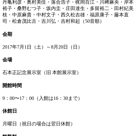
丹亀利彦・奥村美佳・落合浩子・梶岡百江・川﨑麻央・岸本
裕子・桑野むつ子・坂内圭・庄田達生・多留裕二・田村紀美
枝・中原麻貴・中村文子・西久松吉雄・福原康子・藤本直
司・松倉茂比古・吉川弘・吉村和起（50音順）
会期
2017年7月1日（土）～8月20日（日）
会場
石本正記念展示室（旧 本館展示室）
開館時間
9：00〜17：00（入館は16：30まで）
休館日
月曜日（祝日の場合は翌日休館）