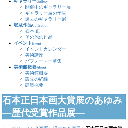
ギャラリー
Gallery
開催中のギャラリー展
ギャラリー展の予告
過去のギャラリー展
収蔵作品
Collection
石本 正
その他の作品
イベント
Event
イベントカレンダー
美術講座
パフォーマー募集
美術館概要
About
美術館概要
設立の経緯
建築概要
石本正日本画大賞展のあゆみ
―歴代受賞作品展―