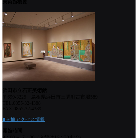
美術館概要
浜田市立石正美術館
〒699-3225 島根県浜田市三隅町古市場589
TEL.0855-32-4388
FAX.0855-32-4389
■交通アクセス情報
開館時間
9：00～17：00（入館は16：30まで）