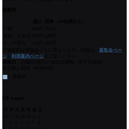
観覧料
個人
団体（20名様以上）
一般
600円
500円
高校・大学生
300円
240円
小・中学生
200円
160円
※観覧料は展覧会ごとに異なります。詳細は、
展覧会ペー
ジ
・
利用案内ページ
をご覧ください。
休館日
月曜日 (祝日の場合は開館、翌平日休館)
展示替え期間・年末年始
■
休館日
8月 August
日
月
火
水
木
金
土
26
27
28
29
30
31
1
2
3
4
5
6
7
8