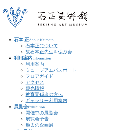
石本 正
About Ishimoto
石本正について
故石本正先生を偲ぶ会
利用案内
Information
利用案内
ミュージアムパスポート
フロアガイド
アクセス
観光情報
教育関係者の方へ
ギャラリー利用案内
展覧会
Exhibition
開催中の展覧会
展覧会予告
過去の企画展