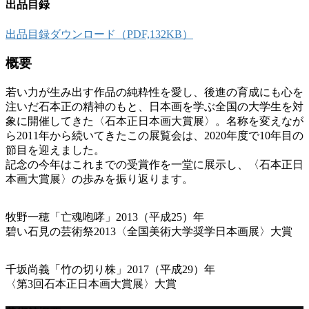
出品目録
出品目録ダウンロード（PDF,132KB）
概要
若い力が生み出す作品の純粋性を愛し、後進の育成にも心を
注いだ石本正の精神のもと、日本画を学ぶ全国の大学生を対
象に開催してきた〈石本正日本画大賞展〉。名称を変えなが
ら2011年から続いてきたこの展覧会は、2020年度で10年目の
節目を迎えました。
記念の今年はこれまでの受賞作を一堂に展示し、〈石本正日
本画大賞展〉の歩みを振り返ります。
牧野一穂「亡魂咆哮」2013（平成25）年
碧い石見の芸術祭2013〈全国美術大学奨学日本画展〉大賞
千坂尚義「竹の切り株」2017（平成29）年
〈第3回石本正日本画大賞展〉大賞