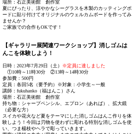
場所：石正美術館 創作室
夏にぴったり、涼やかなシーグラスを木製のカッティングボ
ードに貼り付けてオリジナルのウェルカムボードを作ってみ
ませんか？
ご家族での合作もOKです！
【ギャラリー展関連ワークショップ】消しゴムは
んこを体験しよう！
日時：2023年7月29日（土）
※定員に達しました
①10時～11時30分 ②13時～14時30分
参加費：500円
定員：各回5名（要予約）※対象：小学生～一般
講師：fukuhanko（福はんこ）さん
場所：石正美術館 創作室
持ち物：シャープペンシル、エプロン（あれば）、拡大鏡
（必要な方）
スイカや花火など夏をテーマにした消しゴムはんこ作りを体
験しよう！今回は刃物を使わずに彫れる特別な消しゴムを使
い、つま楊枝やヘラで彫っていきます。