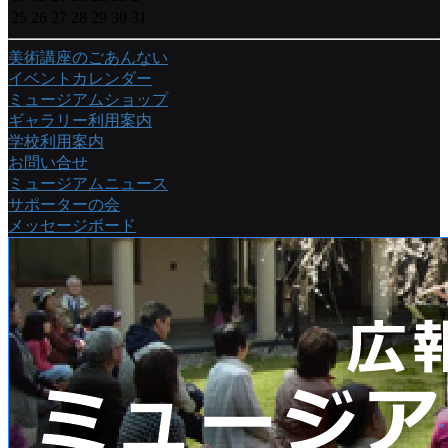
25
26
27
28
29
30
31
美術講座のごあんない
イベントカレンダー
ミュージアムショップ
ギャラリー利用案内
学校利用案内
お問い合せ
ミュージアムニュース
サポーターの会
メッセージボード