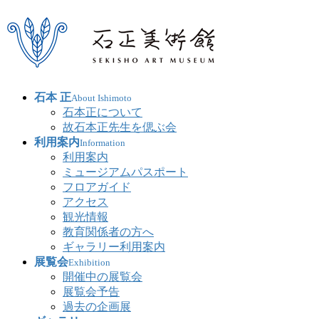
石本 正
About Ishimoto
石本正について
故石本正先生を偲ぶ会
利用案内
Information
利用案内
ミュージアムパスポート
フロアガイド
アクセス
観光情報
教育関係者の方へ
ギャラリー利用案内
展覧会
Exhibition
開催中の展覧会
展覧会予告
過去の企画展