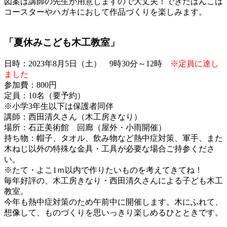
図案は講師の先生が用意しますので大丈夫！できたはんこは
コースターやハガキにおして作品づくりを楽しみます。
「夏休みこども木工教室」
日時：2023年8月5日（土） 9時30分～12時
※定員に達し
ました
参加費：800円
定員：10名（要予約）
※小学3年生以下は保護者同伴
講師：西田清久さん（木工房きなり）
場所：石正美術館 回廊（屋外・小雨開催）
持ち物：帽子、タオル、飲み物など熱中症対策、軍手、また
木ねじ以外の特殊な金具・工具が必要な場合ご持参くださ
い。
※たて・よこ1ｍ以内で作りたいものを考えてきてね！
毎年好評の、木工房きなり・西田清久さんによる子ども木工
教室。
今年も熱中症対策のため午前中に開催します。木にふれて、
想像して、ものづくりを思いっきり楽しめるひとときです。