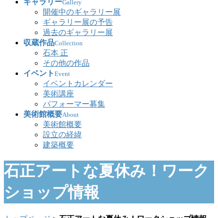
ギャラリー
Gallery
開催中のギャラリー展
ギャラリー展の予告
過去のギャラリー展
収蔵作品
Collection
石本 正
その他の作品
イベント
Event
イベントカレンダー
美術講座
パフォーマー募集
美術館概要
About
美術館概要
設立の経緯
建築概要
石正アートな夏休み！ワーク
ショップ情報