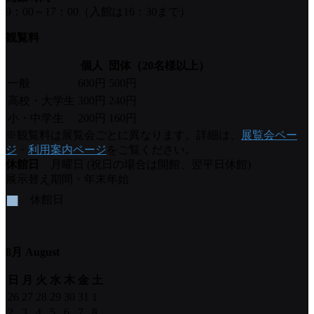
9：00～17：00（入館は16：30まで）
観覧料
個人
団体（20名様以上）
一般
600円
500円
高校・大学生
300円
240円
小・中学生
200円
160円
※観覧料は展覧会ごとに異なります。詳細は、
展覧会ペー
ジ
・
利用案内ページ
をご覧ください。
休館日
月曜日 (祝日の場合は開館、翌平日休館)
展示替え期間・年末年始
■
休館日
8月 August
日
月
火
水
木
金
土
26
27
28
29
30
31
1
2
3
4
5
6
7
8