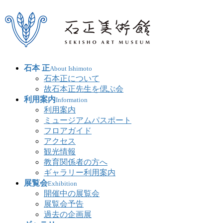
石本 正
About Ishimoto
石本正について
故石本正先生を偲ぶ会
利用案内
Information
利用案内
ミュージアムパスポート
フロアガイド
アクセス
観光情報
教育関係者の方へ
ギャラリー利用案内
展覧会
Exhibition
開催中の展覧会
展覧会予告
過去の企画展