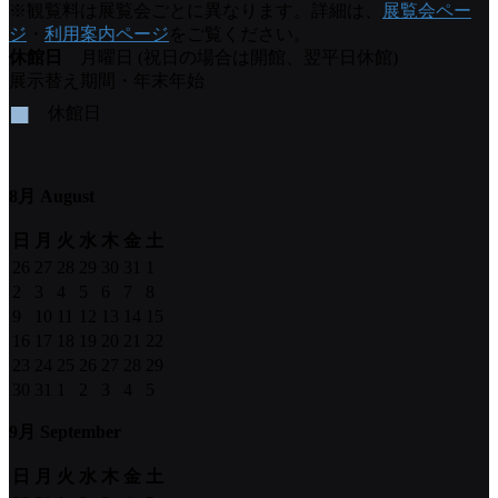
※観覧料は展覧会ごとに異なります。詳細は、
展覧会ペー
ジ
・
利用案内ページ
をご覧ください。
休館日
月曜日 (祝日の場合は開館、翌平日休館)
展示替え期間・年末年始
■
休館日
8月 August
日
月
火
水
木
金
土
26
27
28
29
30
31
1
2
3
4
5
6
7
8
9
10
11
12
13
14
15
16
17
18
19
20
21
22
23
24
25
26
27
28
29
30
31
1
2
3
4
5
9月 September
日
月
火
水
木
金
土