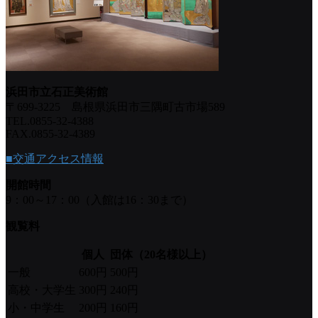
浜田市立石正美術館
〒699-3225 島根県浜田市三隅町古市場589
TEL.0855-32-4388
FAX.0855-32-4389
■交通アクセス情報
開館時間
9：00～17：00（入館は16：30まで）
観覧料
個人
団体（20名様以上）
一般
600円
500円
高校・大学生
300円
240円
小・中学生
200円
160円