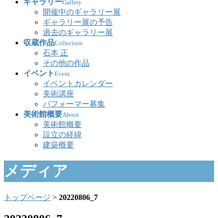
ギャラリー
Gallery
開催中のギャラリー展
ギャラリー展の予告
過去のギャラリー展
収蔵作品
Collection
石本 正
その他の作品
イベント
Event
イベントカレンダー
美術講座
パフォーマー募集
美術館概要
About
美術館概要
設立の経緯
建築概要
メディア
トップページ
>
20220806_7