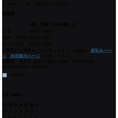
9：00～17：00（入館は16：30まで）
観覧料
個人
団体（20名様以上）
一般
600円
500円
高校・大学生
300円
240円
小・中学生
200円
160円
※観覧料は展覧会ごとに異なります。詳細は、
展覧会ペー
ジ
・
利用案内ページ
をご覧ください。
休館日
月曜日 (祝日の場合は開館、翌平日休館)
展示替え期間・年末年始
■
休館日
8月 August
日
月
火
水
木
金
土
26
27
28
29
30
31
1
2
3
4
5
6
7
8