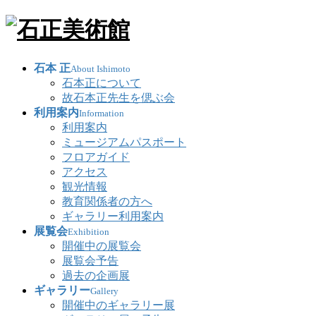
石本 正
About Ishimoto
石本正について
故石本正先生を偲ぶ会
利用案内
Information
利用案内
ミュージアムパスポート
フロアガイド
アクセス
観光情報
教育関係者の方へ
ギャラリー利用案内
展覧会
Exhibition
開催中の展覧会
展覧会予告
過去の企画展
ギャラリー
Gallery
開催中のギャラリー展