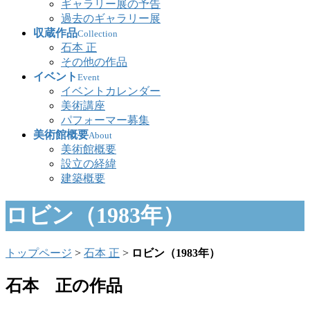
ギャラリー展の予告
過去のギャラリー展
収蔵作品
Collection
石本 正
その他の作品
イベント
Event
イベントカレンダー
美術講座
パフォーマー募集
美術館概要
About
美術館概要
設立の経緯
建築概要
ロビン（1983年）
トップページ
>
石本 正
>
ロビン（1983年）
石本 正の作品