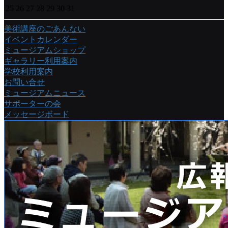
25
26
27
28
29
30
31
美術講座のごあんない
イベントカレンダー
ミュージアムショップ
ギャラリー利用案内
学校利用案内
お問い合せ
ミュージアムニュース
サポーターの会
メッセージボード