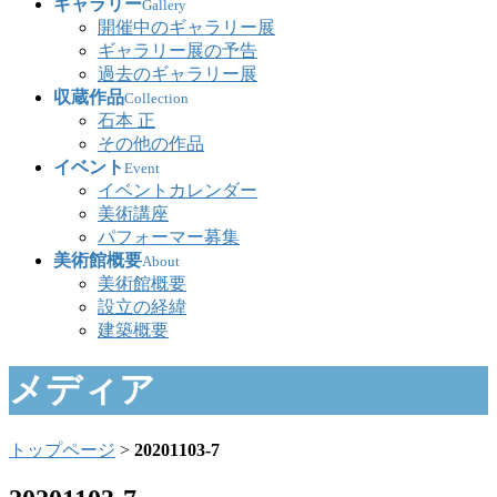
ギャラリー
Gallery
開催中のギャラリー展
ギャラリー展の予告
過去のギャラリー展
収蔵作品
Collection
石本 正
その他の作品
イベント
Event
イベントカレンダー
美術講座
パフォーマー募集
美術館概要
About
美術館概要
設立の経緯
建築概要
メディア
トップページ
>
20201103-7