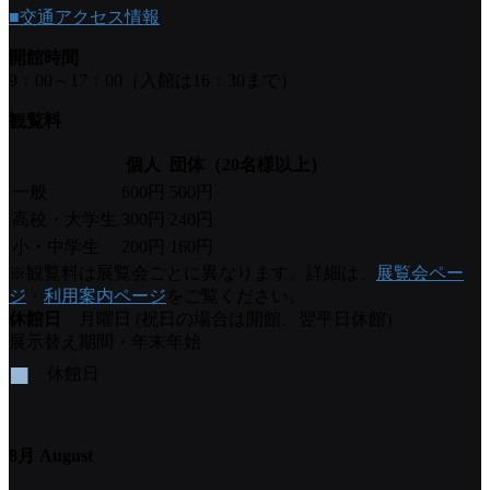
■交通アクセス情報
開館時間
9：00～17：00（入館は16：30まで）
観覧料
個人
団体（20名様以上）
一般
600円
500円
高校・大学生
300円
240円
小・中学生
200円
160円
※観覧料は展覧会ごとに異なります。詳細は、
展覧会ペー
ジ
・
利用案内ページ
をご覧ください。
休館日
月曜日 (祝日の場合は開館、翌平日休館)
展示替え期間・年末年始
■
休館日
8月 August