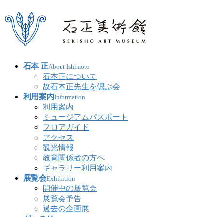
石本 正
About Ishimoto
石本正について
故石本正先生を偲ぶ会
利用案内
Information
利用案内
ミュージアムパスポート
フロアガイド
アクセス
観光情報
教育関係者の方へ
ギャラリー利用案内
展覧会
Exhibition
開催中の展覧会
展覧会予告
過去の企画展