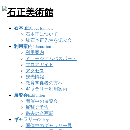
石本 正
About Ishimoto
石本正について
故石本正先生を偲ぶ会
利用案内
Information
利用案内
ミュージアムパスポート
フロアガイド
アクセス
観光情報
教育関係者の方へ
ギャラリー利用案内
展覧会
Exhibition
開催中の展覧会
展覧会予告
過去の企画展
ギャラリー
Gallery
開催中のギャラリー展