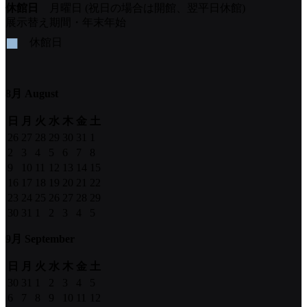
休館日
月曜日 (祝日の場合は開館、翌平日休館)
展示替え期間・年末年始
■
休館日
8月 August
日
月
火
水
木
金
土
26
27
28
29
30
31
1
2
3
4
5
6
7
8
9
10
11
12
13
14
15
16
17
18
19
20
21
22
23
24
25
26
27
28
29
30
31
1
2
3
4
5
9月 September
日
月
火
水
木
金
土
30
31
1
2
3
4
5
6
7
8
9
10
11
12