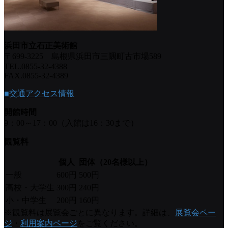
浜田市立石正美術館
〒699-3225 島根県浜田市三隅町古市場589
TEL.0855-32-4388
FAX.0855-32-4389
■交通アクセス情報
開館時間
9：00～17：00（入館は16：30まで）
観覧料
個人
団体（20名様以上）
一般
600円
500円
高校・大学生
300円
240円
小・中学生
200円
160円
※観覧料は展覧会ごとに異なります。詳細は、
展覧会ペー
ジ
・
利用案内ページ
をご覧ください。