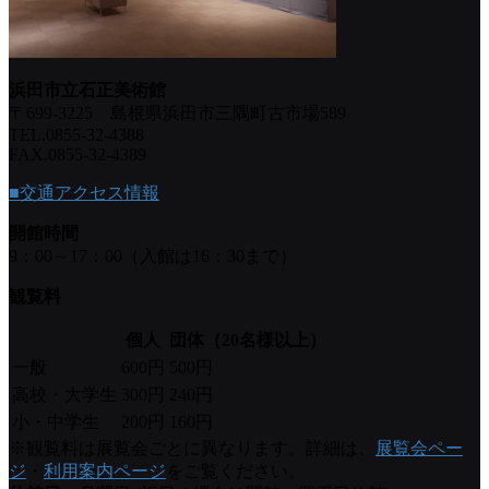
浜田市立石正美術館
〒699-3225 島根県浜田市三隅町古市場589
TEL.0855-32-4388
FAX.0855-32-4389
■交通アクセス情報
開館時間
9：00～17：00（入館は16：30まで）
観覧料
個人
団体（20名様以上）
一般
600円
500円
高校・大学生
300円
240円
小・中学生
200円
160円
※観覧料は展覧会ごとに異なります。詳細は、
展覧会ペー
ジ
・
利用案内ページ
をご覧ください。