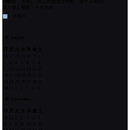
休館日
月曜日 (祝日の場合は開館、翌平日休館)
展示替え期間・年末年始
■
休館日
8月 August
日
月
火
水
木
金
土
26
27
28
29
30
31
1
2
3
4
5
6
7
8
9
10
11
12
13
14
15
16
17
18
19
20
21
22
23
24
25
26
27
28
29
30
31
1
2
3
4
5
9月 September
日
月
火
水
木
金
土
30
31
1
2
3
4
5
6
7
8
9
10
11
12