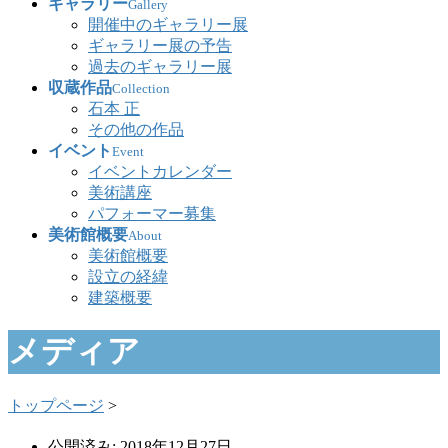
ギャラリー
Gallery
開催中のギャラリー展
ギャラリー展の予告
過去のギャラリー展
収蔵作品
Collection
石本 正
その他の作品
イベント
Event
イベントカレンダー
美術講座
パフォーマー募集
美術館概要
About
美術館概要
設立の経緯
建築概要
メディア
トップページ
>
公開済み: 2018年12月27日