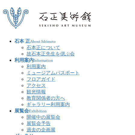
石本 正
About Ishimoto
石本正について
故石本正先生を偲ぶ会
利用案内
Information
利用案内
ミュージアムパスポート
フロアガイド
アクセス
観光情報
教育関係者の方へ
ギャラリー利用案内
展覧会
Exhibition
開催中の展覧会
展覧会予告
過去の企画展