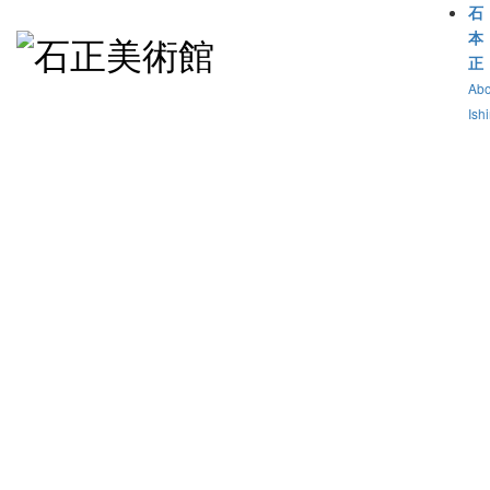
石
本
正
Abo
Ish