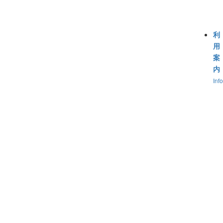
利
用
案
内
Inf