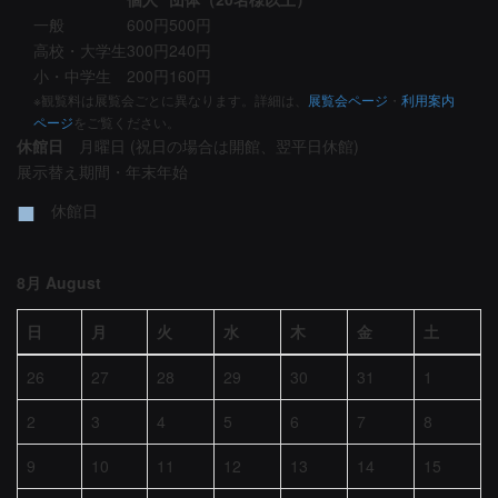
一般
600円
500円
高校・大学生
300円
240円
小・中学生
200円
160円
※観覧料は展覧会ごとに異なります。詳細は、
展覧会ページ
・
利用案内
ページ
をご覧ください。
休館日
月曜日 (祝日の場合は開館、翌平日休館)
展示替え期間・年末年始
■
休館日
8月 August
日
月
火
水
木
金
土
26
27
28
29
30
31
1
2
3
4
5
6
7
8
9
10
11
12
13
14
15