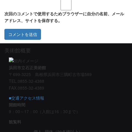
次回のコメントで使用するためブラウザーに自分の名前、メール
アドレス、サイトを保存する。
美術館概要
浜田市立石正美術館
〒699-3225 島根県浜田市三隅町古市場589
TEL.0855-32-4388
FAX.0855-32-4389
■交通アクセス情報
開館時間
9：00～17：00（入館は16：30まで）
観覧料
個人
団体（20名様以上）