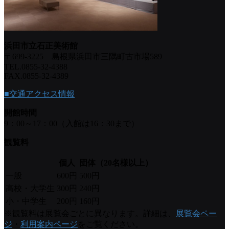
浜田市立石正美術館
〒699-3225 島根県浜田市三隅町古市場589
TEL.0855-32-4388
FAX.0855-32-4389
■交通アクセス情報
開館時間
9：00～17：00（入館は16：30まで）
観覧料
個人
団体（20名様以上）
一般
600円
500円
高校・大学生
300円
240円
小・中学生
200円
160円
※観覧料は展覧会ごとに異なります。詳細は、
展覧会ペー
ジ
・
利用案内ページ
をご覧ください。