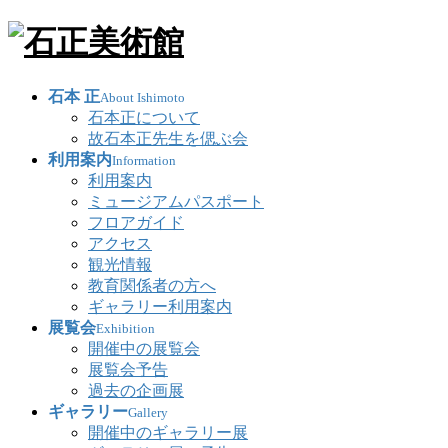
石本 正
About Ishimoto
石本正について
故石本正先生を偲ぶ会
利用案内
Information
利用案内
ミュージアムパスポート
フロアガイド
アクセス
観光情報
教育関係者の方へ
ギャラリー利用案内
展覧会
Exhibition
開催中の展覧会
展覧会予告
過去の企画展
ギャラリー
Gallery
開催中のギャラリー展