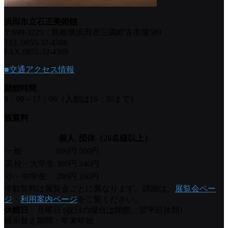
浜田市立石正美術館
〒699-3225 島根県浜田市三隅町古市場589
TEL.0855-32-4388
FAX.0855-32-4389
■交通アクセス情報
開館時間
9：00～17：00（入館は16：30まで）
観覧料
個人
団体（20名様以上）
一般
600円
500円
高校・大学生
300円
240円
小・中学生
200円
160円
※観覧料は展覧会ごとに異なります。詳細は、
展覧会ペー
ジ
・
利用案内ページ
をご覧ください。
休館日
月曜日 (祝日の場合は開館、翌平日休館)
展示替え期間・年末年始