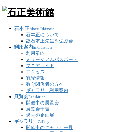
石本 正
About Ishimoto
石本正について
故石本正先生を偲ぶ会
利用案内
Information
利用案内
ミュージアムパスポート
フロアガイド
アクセス
観光情報
教育関係者の方へ
ギャラリー利用案内
展覧会
Exhibition
開催中の展覧会
展覧会予告
過去の企画展
ギャラリー
Gallery
開催中のギャラリー展