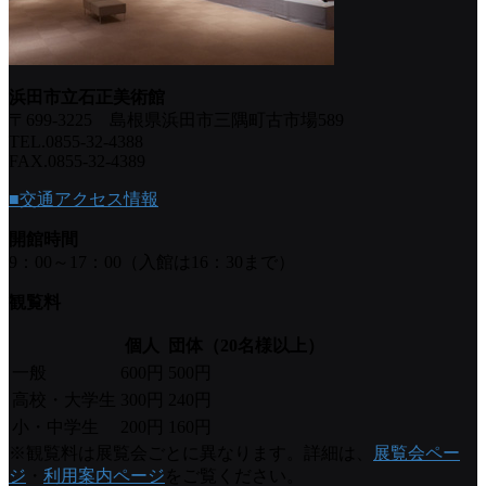
浜田市立石正美術館
〒699-3225 島根県浜田市三隅町古市場589
TEL.0855-32-4388
FAX.0855-32-4389
■交通アクセス情報
開館時間
9：00～17：00（入館は16：30まで）
観覧料
個人
団体（20名様以上）
一般
600円
500円
高校・大学生
300円
240円
小・中学生
200円
160円
※観覧料は展覧会ごとに異なります。詳細は、
展覧会ペー
ジ
・
利用案内ページ
をご覧ください。