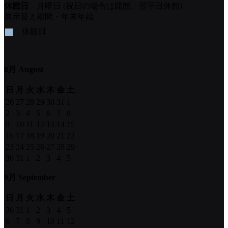
休館日
月曜日 (祝日の場合は開館、翌平日休館)
展示替え期間・年末年始
■
休館日
8月 August
日
月
火
水
木
金
土
26
27
28
29
30
31
1
2
3
4
5
6
7
8
9
10
11
12
13
14
15
16
17
18
19
20
21
22
23
24
25
26
27
28
29
30
31
1
2
3
4
5
9月 September
日
月
火
水
木
金
土
30
31
1
2
3
4
5
6
7
8
9
10
11
12