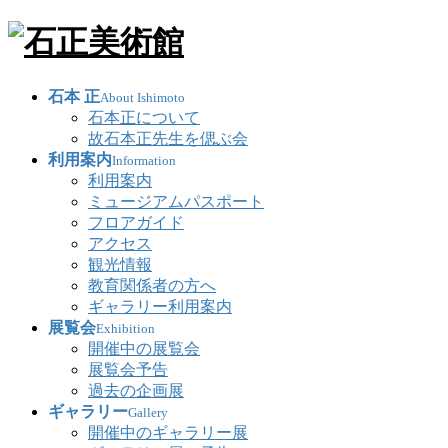
石本 正
About Ishimoto
石本正について
故石本正先生を偲ぶ会
利用案内
Information
利用案内
ミュージアムパスポート
フロアガイド
アクセス
観光情報
教育関係者の方へ
ギャラリー利用案内
展覧会
Exhibition
開催中の展覧会
展覧会予告
過去の企画展
ギャラリー
Gallery
開催中のギャラリー展