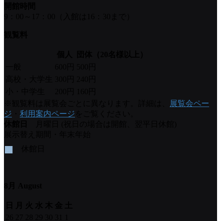
開館時間
9：00～17：00（入館は16：30まで）
観覧料
個人
団体（20名様以上）
一般
600円
500円
高校・大学生
300円
240円
小・中学生
200円
160円
※観覧料は展覧会ごとに異なります。詳細は、
展覧会ペー
ジ
・
利用案内ページ
をご覧ください。
休館日
月曜日 (祝日の場合は開館、翌平日休館)
展示替え期間・年末年始
■
休館日
8月 August
日
月
火
水
木
金
土
26
27
28
29
30
31
1