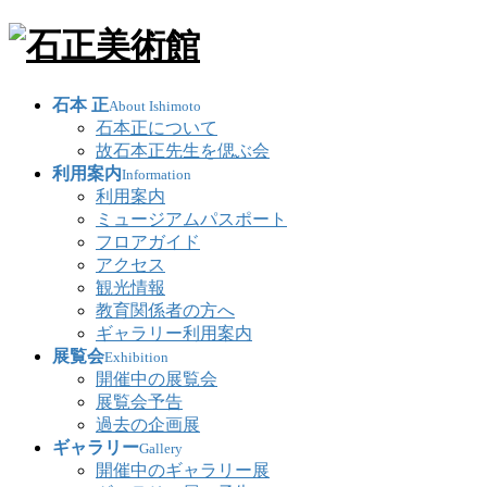
石本 正
About Ishimoto
石本正について
故石本正先生を偲ぶ会
利用案内
Information
利用案内
ミュージアムパスポート
フロアガイド
アクセス
観光情報
教育関係者の方へ
ギャラリー利用案内
展覧会
Exhibition
開催中の展覧会
展覧会予告
過去の企画展
ギャラリー
Gallery
開催中のギャラリー展