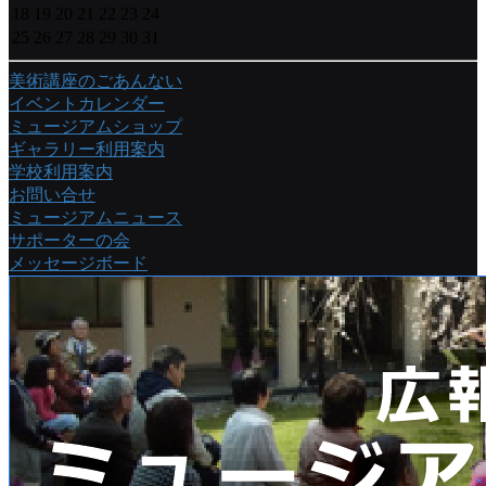
18
19
20
21
22
23
24
25
26
27
28
29
30
31
美術講座のごあんない
イベントカレンダー
ミュージアムショップ
ギャラリー利用案内
学校利用案内
お問い合せ
ミュージアムニュース
サポーターの会
メッセージボード