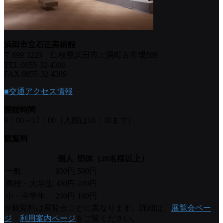
浜田市立石正美術館
〒699-3225 島根県浜田市三隅町古市場589
TEL.0855-32-4388
FAX.0855-32-4389
■交通アクセス情報
開館時間
9：00～17：00（入館は16：30まで）
観覧料
個人
団体（20名様以上）
一般
600円
500円
高校・大学生
300円
240円
小・中学生
200円
160円
※観覧料は展覧会ごとに異なります。詳細は、
展覧会ペー
ジ
・
利用案内ページ
をご覧ください。