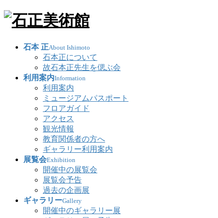
石本 正
About Ishimoto
石本正について
故石本正先生を偲ぶ会
利用案内
Information
利用案内
ミュージアムパスポート
フロアガイド
アクセス
観光情報
教育関係者の方へ
ギャラリー利用案内
展覧会
Exhibition
開催中の展覧会
展覧会予告
過去の企画展
ギャラリー
Gallery
開催中のギャラリー展