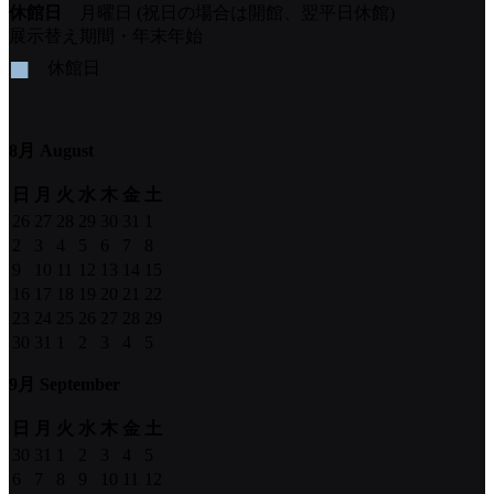
休館日
月曜日 (祝日の場合は開館、翌平日休館)
展示替え期間・年末年始
■
休館日
8月 August
日
月
火
水
木
金
土
26
27
28
29
30
31
1
2
3
4
5
6
7
8
9
10
11
12
13
14
15
16
17
18
19
20
21
22
23
24
25
26
27
28
29
30
31
1
2
3
4
5
9月 September
日
月
火
水
木
金
土
30
31
1
2
3
4
5
6
7
8
9
10
11
12