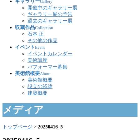
ギャラリー
Gallery
開催中のギャラリー展
ギャラリー展の予告
過去のギャラリー展
収蔵作品
Collection
石本 正
その他の作品
イベント
Event
イベントカレンダー
美術講座
パフォーマー募集
美術館概要
About
美術館概要
設立の経緯
建築概要
メディア
トップページ
>
20250416_5