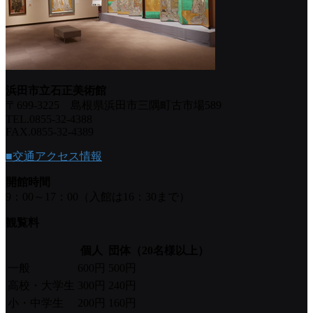
浜田市立石正美術館
〒699-3225 島根県浜田市三隅町古市場589
TEL.0855-32-4388
FAX.0855-32-4389
■交通アクセス情報
開館時間
9：00～17：00（入館は16：30まで）
観覧料
個人
団体（20名様以上）
一般
600円
500円
高校・大学生
300円
240円
小・中学生
200円
160円