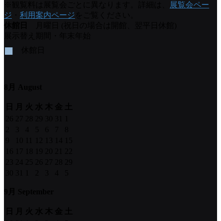
※観覧料は展覧会ごとに異なります。詳細は、
展覧会ペー
ジ
・
利用案内ページ
をご覧ください。
休館日
月曜日 (祝日の場合は開館、翌平日休館)
展示替え期間・年末年始
■
休館日
8月 August
日
月
火
水
木
金
土
26
27
28
29
30
31
1
2
3
4
5
6
7
8
9
10
11
12
13
14
15
16
17
18
19
20
21
22
23
24
25
26
27
28
29
30
31
1
2
3
4
5
9月 September
日
月
火
水
木
金
土