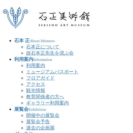
石本 正
About Ishimoto
石本正について
故石本正先生を偲ぶ会
利用案内
Information
利用案内
ミュージアムパスポート
フロアガイド
アクセス
観光情報
教育関係者の方へ
ギャラリー利用案内
展覧会
Exhibition
開催中の展覧会
展覧会予告
過去の企画展