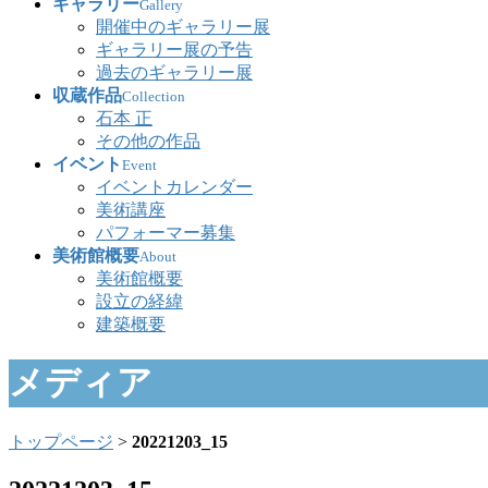
ギャラリー
Gallery
開催中のギャラリー展
ギャラリー展の予告
過去のギャラリー展
収蔵作品
Collection
石本 正
その他の作品
イベント
Event
イベントカレンダー
美術講座
パフォーマー募集
美術館概要
About
美術館概要
設立の経緯
建築概要
メディア
トップページ
>
20221203_15