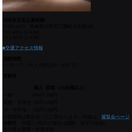
浜田市立石正美術館
〒699-3225 島根県浜田市三隅町古市場589
TEL.0855-32-4388
FAX.0855-32-4389
■交通アクセス情報
開館時間
9：00～17：00（入館は16：30まで）
観覧料
個人
団体（20名様以上）
一般
600円
500円
高校・大学生
300円
240円
小・中学生
200円
160円
※観覧料は展覧会ごとに異なります。詳細は、
展覧会ページ
休館日
月曜日 (祝日の場合は開館、翌平日休館)
展示替え期間・年末年始