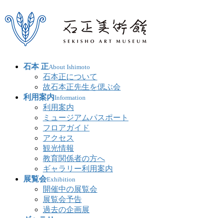
石本 正
About Ishimoto
石本正について
故石本正先生を偲ぶ会
利用案内
Information
利用案内
ミュージアムパスポート
フロアガイド
アクセス
観光情報
教育関係者の方へ
ギャラリー利用案内
展覧会
Exhibition
開催中の展覧会
展覧会予告
過去の企画展