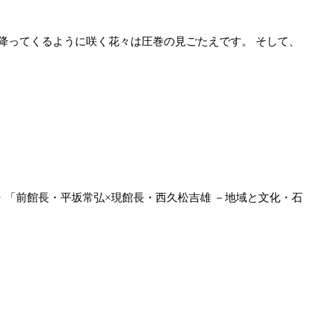
降ってくるように咲く花々は圧巻の見ごたえです。 そして、
対談・「前館長・平坂常弘×現館長・西久松吉雄 －地域と文化・石