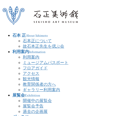
石本 正
About Ishimoto
石本正について
故石本正先生を偲ぶ会
利用案内
Information
利用案内
ミュージアムパスポート
フロアガイド
アクセス
観光情報
教育関係者の方へ
ギャラリー利用案内
展覧会
Exhibition
開催中の展覧会
展覧会予告
過去の企画展