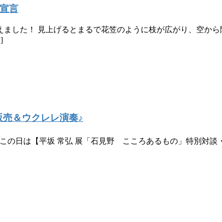
花宣言
ました！ 見上げるとまるで花笠のように枝が広がり、空から
]
出張販売＆ウクレレ演奏♪
ました！ この日は【平坂 常弘 展「石見野 こころあるもの」特別