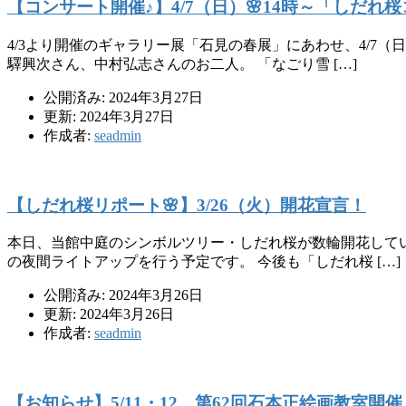
【コンサート開催​♪】4/7（日）🌸14時～「しだれ
4/3より開催のギャラリー展「石見の春展」にあわせ、4/
驛興次さん、中村弘志さんのお二人。 「なごり雪 […]
公開済み: 2024年3月27日
更新: 2024年3月27日
作成者:
seadmin
【しだれ桜リポート🌸】3/26（火）開花宣言！
本日、当館中庭のシンボルツリー・しだれ桜が数輪開花してい
の夜間ライトアップを行う予定です。 今後も「しだれ桜 […]
公開済み: 2024年3月26日
更新: 2024年3月26日
作成者:
seadmin
【お知らせ】5/11・12 第62回石本正絵画教室開催