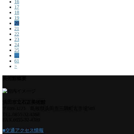
16
17
18
19
20
21
22
23
24
25
…
61
>
美術館概要
浜田市立石正美術館
〒699-3225 島根県浜田市三隅町古市場589
TEL.0855-32-4388
FAX.0855-32-4389
■交通アクセス情報