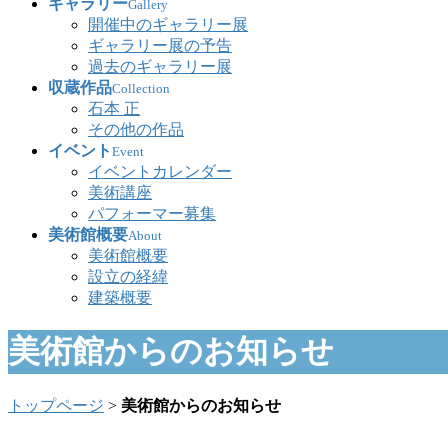
ギャラリー
Gallery
開催中のギャラリー展
ギャラリー展の予告
過去のギャラリー展
収蔵作品
Collection
石本 正
その他の作品
イベント
Event
イベントカレンダー
美術講座
パフォーマー募集
美術館概要
About
美術館概要
設立の経緯
建築概要
美術館からのお知らせ
トップページ
>
美術館からのお知らせ