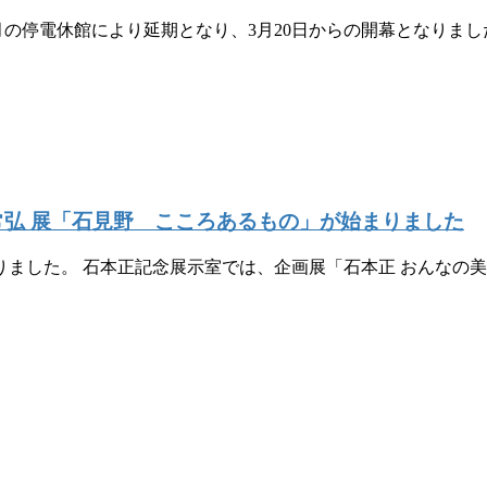
の停電休館により延期となり、3月20日からの開幕となりました
 常弘 展「石見野 こころあるもの」が始まりました
まりました。 石本正記念展示室では、企画展「石本正 おんなの