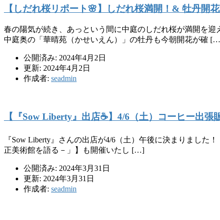
【しだれ桜リポート🌸】しだれ桜満開！& 牡丹開
春の陽気が続き、あっという間に中庭のしだれ桜が満開を迎え
中庭奥の「華晴苑（かせいえん）」の牡丹も今朝開花が確 […
公開済み: 2024年4月2日
更新: 2024年4月2日
作成者:
seadmin
【『Sow Liberty』出店☕️】4/6（土）コーヒー
『Sow Liberty』さんの出店が4/6（土）午後に決まり
正美術館を語る－」】も開催いたし […]
公開済み: 2024年3月31日
更新: 2024年3月31日
作成者:
seadmin