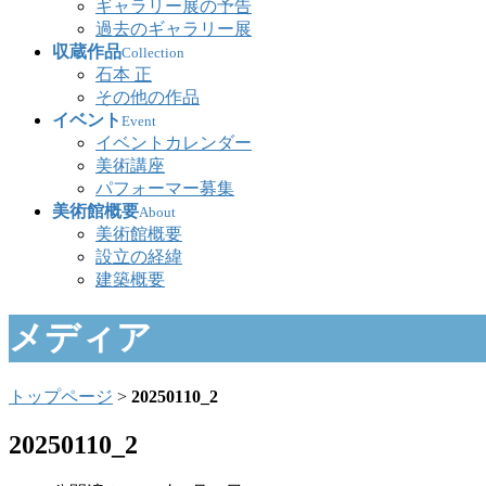
ギャラリー展の予告
過去のギャラリー展
収蔵作品
Collection
石本 正
その他の作品
イベント
Event
イベントカレンダー
美術講座
パフォーマー募集
美術館概要
About
美術館概要
設立の経緯
建築概要
メディア
トップページ
>
20250110_2
20250110_2