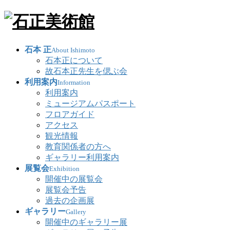
石本 正
About Ishimoto
石本正について
故石本正先生を偲ぶ会
利用案内
Information
利用案内
ミュージアムパスポート
フロアガイド
アクセス
観光情報
教育関係者の方へ
ギャラリー利用案内
展覧会
Exhibition
開催中の展覧会
展覧会予告
過去の企画展
ギャラリー
Gallery
開催中のギャラリー展