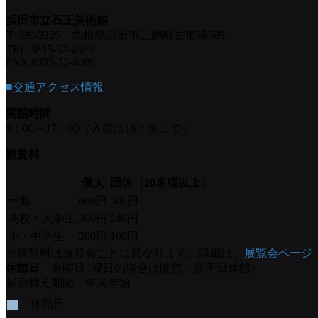
浜田市立石正美術館
〒699-3225 島根県浜田市三隅町古市場589
TEL.0855-32-4388
FAX.0855-32-4389
■交通アクセス情報
開館時間
9：00～17：00（入館は16：30まで）
観覧料
個人
団体（20名様以上）
一般
600円
500円
高校・大学生
300円
240円
小・中学生
200円
160円
※観覧料は展覧会ごとに異なります。詳細は、
展覧会ページ
休館日
月曜日 (祝日の場合は開館、翌平日休館)
展示替え期間・年末年始
■
休館日