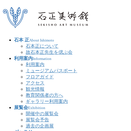
石本 正
About Ishimoto
石本正について
故石本正先生を偲ぶ会
利用案内
Information
利用案内
ミュージアムパスポート
フロアガイド
アクセス
観光情報
教育関係者の方へ
ギャラリー利用案内
展覧会
Exhibition
開催中の展覧会
展覧会予告
過去の企画展