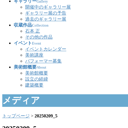
ギャラリー
Gallery
開催中のギャラリー展
ギャラリー展の予告
過去のギャラリー展
収蔵作品
Collection
石本 正
その他の作品
イベント
Event
イベントカレンダー
美術講座
パフォーマー募集
美術館概要
About
美術館概要
設立の経緯
建築概要
メディア
トップページ
>
20250209_5