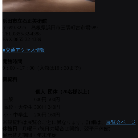
浜田市立石正美術館
〒699-3225 島根県浜田市三隅町古市場589
TEL.0855-32-4388
FAX.0855-32-4389
■交通アクセス情報
開館時間
9：00～17：00（入館は16：30まで）
観覧料
個人
団体（20名様以上）
一般
600円
500円
高校・大学生
300円
240円
小・中学生
200円
160円
※観覧料は展覧会ごとに異なります。詳細は、
展覧会ページ
休館日
月曜日 (祝日の場合は開館、翌平日休館)
展示替え期間・年末年始