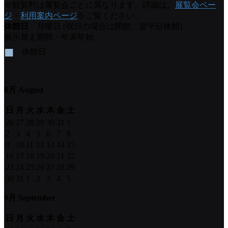
※観覧料は展覧会ごとに異なります。詳細は、
展覧会ペー
ジ
・
利用案内ページ
をご覧ください。
休館日
月曜日 (祝日の場合は開館、翌平日休館)
展示替え期間・年末年始
■
休館日
8月 August
日
月
火
水
木
金
土
26
27
28
29
30
31
1
2
3
4
5
6
7
8
9
10
11
12
13
14
15
16
17
18
19
20
21
22
23
24
25
26
27
28
29
30
31
1
2
3
4
5
9月 September
日
月
火
水
木
金
土