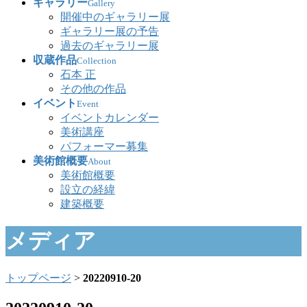
ギャラリー
Gallery
開催中のギャラリー展
ギャラリー展の予告
過去のギャラリー展
収蔵作品
Collection
石本 正
その他の作品
イベント
Event
イベントカレンダー
美術講座
パフォーマー募集
美術館概要
About
美術館概要
設立の経緯
建築概要
メディア
トップページ
>
20220910-20