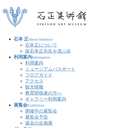
石本 正
About Ishimoto
石本正について
故石本正先生を偲ぶ会
利用案内
Information
利用案内
ミュージアムパスポート
フロアガイド
アクセス
観光情報
教育関係者の方へ
ギャラリー利用案内
展覧会
Exhibition
開催中の展覧会
展覧会予告
過去の企画展