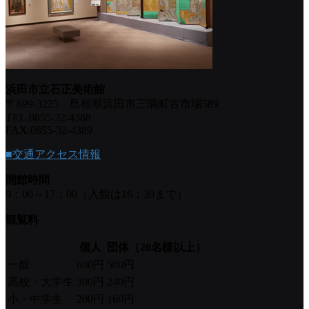
浜田市立石正美術館
〒699-3225 島根県浜田市三隅町古市場589
TEL.0855-32-4388
FAX.0855-32-4389
■交通アクセス情報
開館時間
9：00～17：00（入館は16：30まで）
観覧料
個人
団体（20名様以上）
一般
600円
500円
高校・大学生
300円
240円
小・中学生
200円
160円