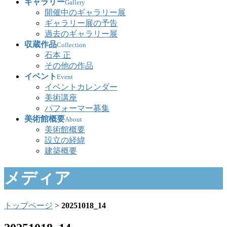
ギャラリー
Gallery
開催中のギャラリー展
ギャラリー展の予告
過去のギャラリー展
収蔵作品
Collection
石本 正
その他の作品
イベント
Event
イベントカレンダー
美術講座
パフォーマー募集
美術館概要
About
美術館概要
設立の経緯
建築概要
メディア
トップページ
>
20251018_14