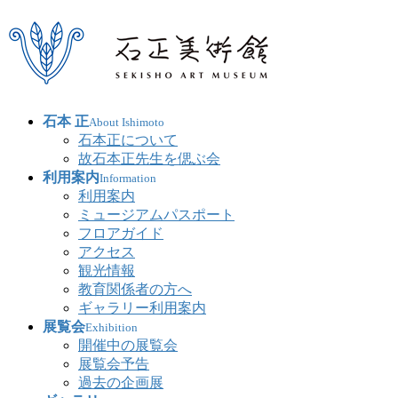
石本 正
About Ishimoto
石本正について
故石本正先生を偲ぶ会
利用案内
Information
利用案内
ミュージアムパスポート
フロアガイド
アクセス
観光情報
教育関係者の方へ
ギャラリー利用案内
展覧会
Exhibition
開催中の展覧会
展覧会予告
過去の企画展