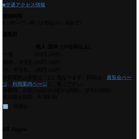
■交通アクセス情報
開館時間
9：00～17：00（入館は16：30まで）
観覧料
個人
団体（20名様以上）
一般
600円
500円
高校・大学生
300円
240円
小・中学生
200円
160円
※観覧料は展覧会ごとに異なります。詳細は、
展覧会ペー
ジ
・
利用案内ページ
をご覧ください。
休館日
月曜日 (祝日の場合は開館、翌平日休館)
展示替え期間・年末年始
■
休館日
8月 August