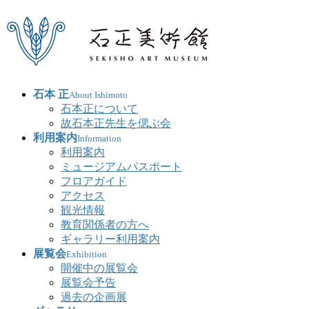
石本 正
About Ishimoto
石本正について
故石本正先生を偲ぶ会
利用案内
Information
利用案内
ミュージアムパスポート
フロアガイド
アクセス
観光情報
教育関係者の方へ
ギャラリー利用案内
展覧会
Exhibition
開催中の展覧会
展覧会予告
過去の企画展