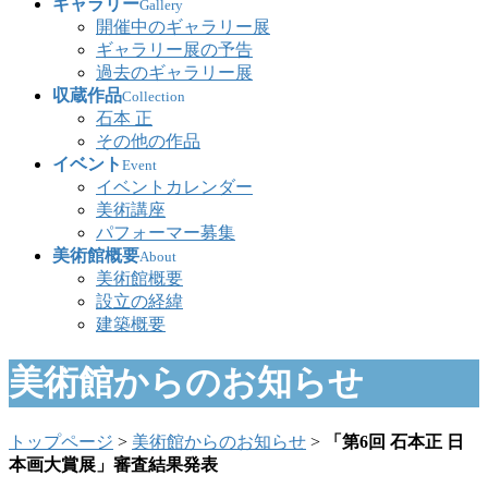
ギャラリー
Gallery
開催中のギャラリー展
ギャラリー展の予告
過去のギャラリー展
収蔵作品
Collection
石本 正
その他の作品
イベント
Event
イベントカレンダー
美術講座
パフォーマー募集
美術館概要
About
美術館概要
設立の経緯
建築概要
美術館からのお知らせ
トップページ
>
美術館からのお知らせ
>
「第6回 石本正 日
本画大賞展」審査結果発表