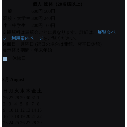
個人
団体（20名様以上）
一般
600円
500円
高校・大学生
300円
240円
小・中学生
200円
160円
※観覧料は展覧会ごとに異なります。詳細は、
展覧会ペー
ジ
・
利用案内ページ
をご覧ください。
休館日
月曜日 (祝日の場合は開館、翌平日休館)
展示替え期間・年末年始
■
休館日
8月 August
日
月
火
水
木
金
土
26
27
28
29
30
31
1
2
3
4
5
6
7
8
9
10
11
12
13
14
15
16
17
18
19
20
21
22
23
24
25
26
27
28
29