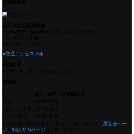
美術館概要
浜田市立石正美術館
〒699-3225 島根県浜田市三隅町古市場589
TEL.0855-32-4388
FAX.0855-32-4389
■交通アクセス情報
開館時間
9：00～17：00（入館は16：30まで）
観覧料
個人
団体（20名様以上）
一般
600円
500円
高校・大学生
300円
240円
小・中学生
200円
160円
※観覧料は展覧会ごとに異なります。詳細は、
展覧会ペー
ジ
・
利用案内ページ
をご覧ください。