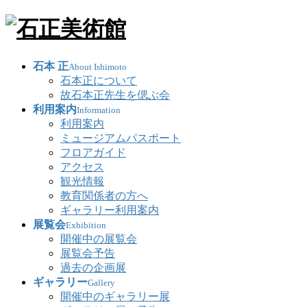
石本 正
About Ishimoto
石本正について
故石本正先生を偲ぶ会
利用案内
Information
利用案内
ミュージアムパスポート
フロアガイド
アクセス
観光情報
教育関係者の方へ
ギャラリー利用案内
展覧会
Exhibition
開催中の展覧会
展覧会予告
過去の企画展
ギャラリー
Gallery
開催中のギャラリー展