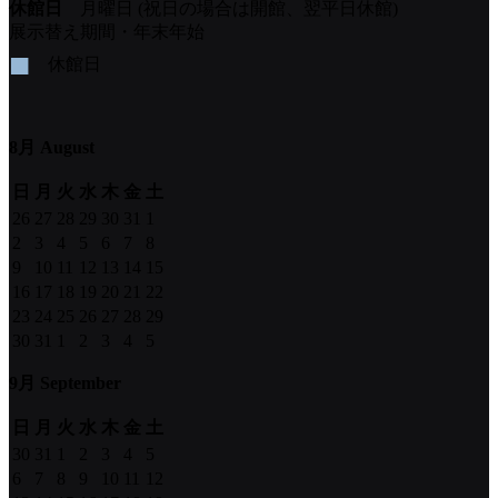
休館日
月曜日 (祝日の場合は開館、翌平日休館)
展示替え期間・年末年始
■
休館日
8月 August
日
月
火
水
木
金
土
26
27
28
29
30
31
1
2
3
4
5
6
7
8
9
10
11
12
13
14
15
16
17
18
19
20
21
22
23
24
25
26
27
28
29
30
31
1
2
3
4
5
9月 September
日
月
火
水
木
金
土
30
31
1
2
3
4
5
6
7
8
9
10
11
12