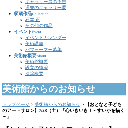
ギャラリー展の予告
過去のギャラリー展
収蔵作品
Collection
石本 正
その他の作品
イベント
Event
イベントカレンダー
美術講座
パフォーマー募集
美術館概要
About
美術館概要
設立の経緯
建築概要
美術館からのお知らせ
トップページ
>
美術館からのお知らせ
>
【おとなと子ども
のアートサロン】7/28（土）「心いきいき！～すいかを描く
～」