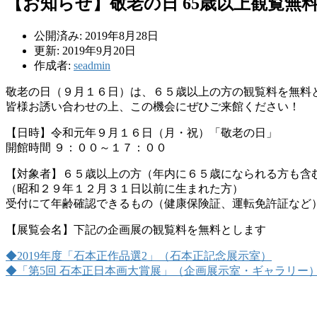
【お知らせ】敬老の日 65歳以上観覧無
公開済み: 2019年8月28日
更新: 2019年9月20日
作成者:
seadmin
敬老の日（９月１６日）は、６５歳以上の方の観覧料を無料
皆様お誘い合わせの上、この機会にぜひご来館ください！
【日時】令和元年９月１６日（月・祝）「敬老の日」
開館時間 ９：００～１７：００
【対象者】６５歳以上の方（年内に６５歳になられる方も含
（昭和２９年１２月３１日以前に生まれた方）
受付にて年齢確認できるもの（健康保険証、運転免許証など
【展覧会名】下記の企画展の観覧料を無料とします
◆2019年度「石本正作品選2」（石本正記念展示室）
◆「第5回 石本正日本画大賞展」（企画展示室・ギャラリー