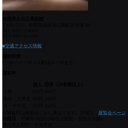
浜田市立石正美術館
〒699-3225 島根県浜田市三隅町古市場589
TEL.0855-32-4388
FAX.0855-32-4389
■交通アクセス情報
開館時間
9：00～17：00（入館は16：30まで）
観覧料
個人
団体（20名様以上）
一般
600円
500円
高校・大学生
300円
240円
小・中学生
200円
160円
※観覧料は展覧会ごとに異なります。詳細は、
展覧会ページ
休館日
月曜日 (祝日の場合は開館、翌平日休館)
展示替え期間・年末年始