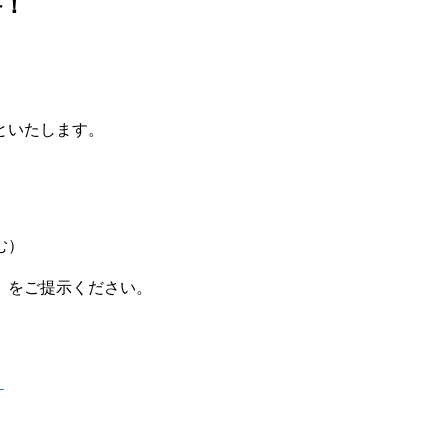
料！
といたします。
む）
）をご提示ください。
）