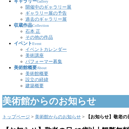
ギャラリー
Gallery
開催中のギャラリー展
ギャラリー展の予告
過去のギャラリー展
収蔵作品
Collection
石本 正
その他の作品
イベント
Event
イベントカレンダー
美術講座
パフォーマー募集
美術館概要
About
美術館概要
設立の経緯
建築概要
美術館からのお知らせ
トップページ
>
美術館からのお知らせ
>
【お知らせ】敬老の日