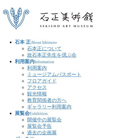
石本 正
About Ishimoto
石本正について
故石本正先生を偲ぶ会
利用案内
Information
利用案内
ミュージアムパスポート
フロアガイド
アクセス
観光情報
教育関係者の方へ
ギャラリー利用案内
展覧会
Exhibition
開催中の展覧会
展覧会予告
過去の企画展