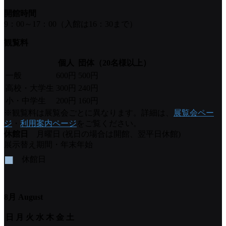
開館時間
9：00～17：00（入館は16：30まで）
観覧料
個人
団体（20名様以上）
一般
600円
500円
高校・大学生
300円
240円
小・中学生
200円
160円
※観覧料は展覧会ごとに異なります。詳細は、
展覧会ペー
ジ
・
利用案内ページ
をご覧ください。
休館日
月曜日 (祝日の場合は開館、翌平日休館)
展示替え期間・年末年始
■
休館日
8月 August
日
月
火
水
木
金
土