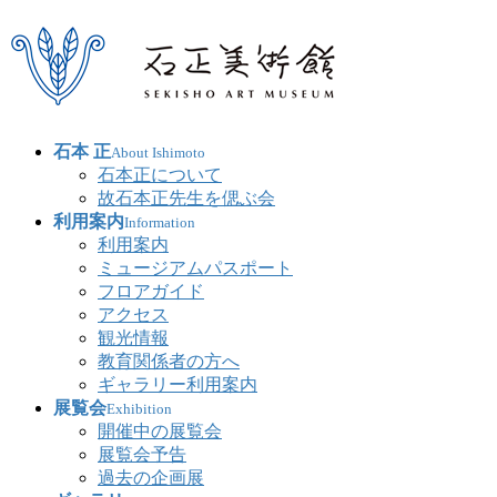
石本 正
About Ishimoto
石本正について
故石本正先生を偲ぶ会
利用案内
Information
利用案内
ミュージアムパスポート
フロアガイド
アクセス
観光情報
教育関係者の方へ
ギャラリー利用案内
展覧会
Exhibition
開催中の展覧会
展覧会予告
過去の企画展