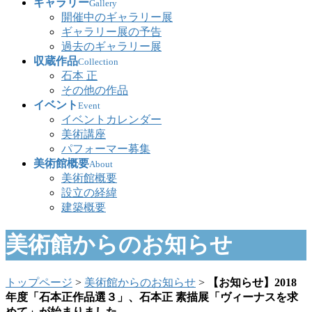
ギャラリー
Gallery
開催中のギャラリー展
ギャラリー展の予告
過去のギャラリー展
収蔵作品
Collection
石本 正
その他の作品
イベント
Event
イベントカレンダー
美術講座
パフォーマー募集
美術館概要
About
美術館概要
設立の経緯
建築概要
美術館からのお知らせ
トップページ
>
美術館からのお知らせ
>
【お知らせ】2018
年度「石本正作品選３」、石本正 素描展「ヴィーナスを求
めて」が始まりました