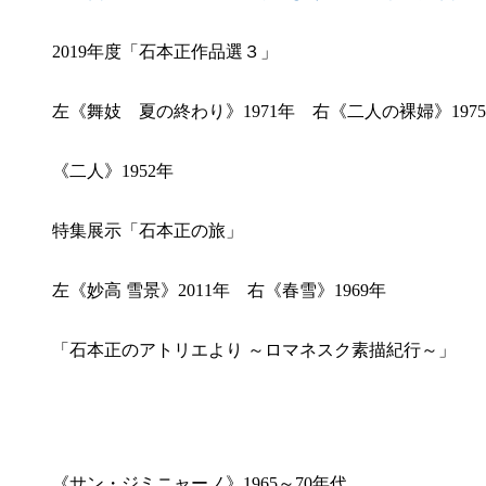
2019年度「石本正作品選３」
左《舞妓 夏の終わり》1971年 右《二人の裸婦》197
《二人》1952年
特集展示「石本正の旅」
左《妙高 雪景》2011年 右《春雪》1969年
「石本正のアトリエより ～ロマネスク素描紀行～」
《サン・ジミニャーノ》1965～70年代