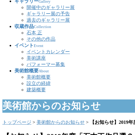
ギャラリー
Gallery
開催中のギャラリー展
ギャラリー展の予告
過去のギャラリー展
収蔵作品
Collection
石本 正
その他の作品
イベント
Event
イベントカレンダー
美術講座
パフォーマー募集
美術館概要
About
美術館概要
設立の経緯
建築概要
美術館からのお知らせ
トップページ
>
美術館からのお知らせ
>
【お知らせ】201