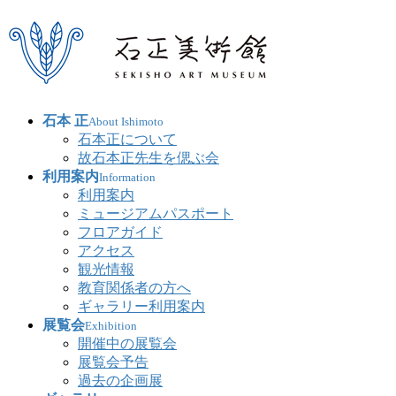
石本 正
About Ishimoto
石本正について
故石本正先生を偲ぶ会
利用案内
Information
利用案内
ミュージアムパスポート
フロアガイド
アクセス
観光情報
教育関係者の方へ
ギャラリー利用案内
展覧会
Exhibition
開催中の展覧会
展覧会予告
過去の企画展