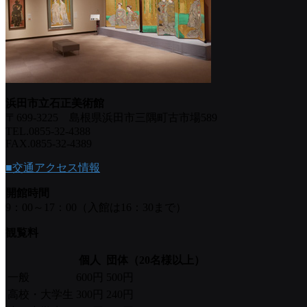
浜田市立石正美術館
〒699-3225 島根県浜田市三隅町古市場589
TEL.0855-32-4388
FAX.0855-32-4389
■交通アクセス情報
開館時間
9：00～17：00（入館は16：30まで）
観覧料
個人
団体（20名様以上）
一般
600円
500円
高校・大学生
300円
240円