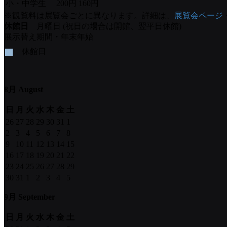
小・中学生
200円
160円
※観覧料は展覧会ごとに異なります。詳細は、
展覧会ページ
休館日
月曜日 (祝日の場合は開館、翌平日休館)
展示替え期間・年末年始
■
休館日
8月 August
日
月
火
水
木
金
土
26
27
28
29
30
31
1
2
3
4
5
6
7
8
9
10
11
12
13
14
15
16
17
18
19
20
21
22
23
24
25
26
27
28
29
30
31
1
2
3
4
5
9月 September
日
月
火
水
木
金
土