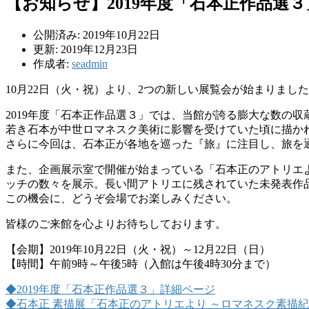
【お知らせ】2019年度「石本正作品選
公開済み: 2019年10月22日
更新: 2019年12月23日
作成者:
seadmin
10月22日（火・祝）より、2つの新しい展覧会が始まりまし
2019年度「石本正作品選３」では、当館が誇る膨大な数の
若き石本が中世ロマネスク美術に影響を受けていた頃に描か
さらに今回は、石本正が各地を巡った『旅』に注目し、旅を
また、企画展示室で開催が始まっている「石本正のアトリエ
ッチの数々を展示。長い間アトリエに残されていた未発表作品
この機会に、どうぞ会場でお楽しみください。
皆様のご来館を心よりお待ちしております。
【会期】2019年10月22日（火・祝）～12月22日（日）
【時間】午前9時～午後5時（入館は午後4時30分まで）
◆2019年度「石本正作品選３」詳細ページ
◆石本正 素描展「石本正のアトリエより ～ロマネスク素描