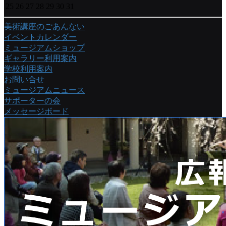
25
26
27
28
29
30
31
美術講座のごあんない
イベントカレンダー
ミュージアムショップ
ギャラリー利用案内
学校利用案内
お問い合せ
ミュージアムニュース
サポーターの会
メッセージボード