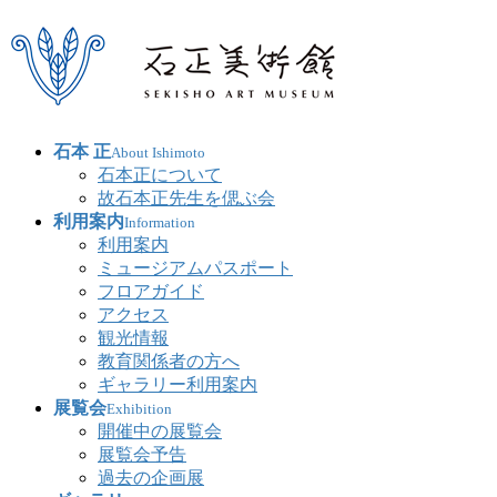
石本 正
About Ishimoto
石本正について
故石本正先生を偲ぶ会
利用案内
Information
利用案内
ミュージアムパスポート
フロアガイド
アクセス
観光情報
教育関係者の方へ
ギャラリー利用案内
展覧会
Exhibition
開催中の展覧会
展覧会予告
過去の企画展