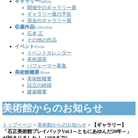
ギャラリー
Gallery
開催中のギャラリー展
ギャラリー展の予告
過去のギャラリー展
収蔵作品
Collection
石本 正
その他の作品
イベント
Event
イベントカレンダー
美術講座
パフォーマー募集
美術館概要
About
美術館概要
設立の経緯
建築概要
美術館からのお知らせ
トップページ
>
美術館からのお知らせ
>
【ギャラリー】
「石正美術館プレイバックVol.1～ともにあゆんだ20年～」
が始まりました！（10/8まで）