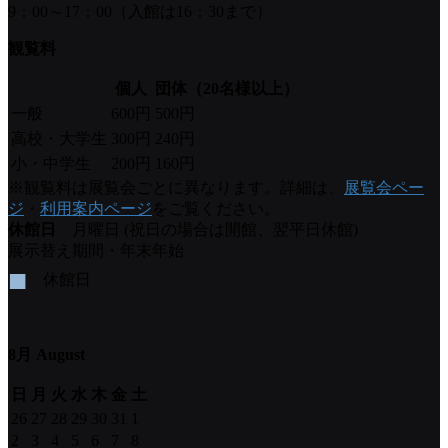
9：00～17：00（入館は16：30まで）
観覧料
個人
団体（20名様以上）
一般
600円
500円
高校・大学生
300円
240円
小・中学生
200円
160円
※観覧料は展覧会ごとに異なります。詳細は、
展覧会ペー
ジ
・
利用案内ページ
をご覧ください。
休館日
月曜日 (祝日の場合は開館、翌平日休館)
展示替え期間・年末年始
■
休館日
8月 August
日
月
火
水
木
金
土
26
27
28
29
30
31
1
2
3
4
5
6
7
8