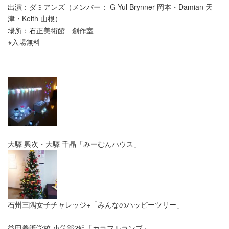
出演：ダミアンズ（メンバー： G Yul Brynner 岡本・Damian 天
津・Keith 山根）
場所：石正美術館 創作室
※入場無料
大驛 興次・大驛 千晶「みーむんハウス」
石州三隅女子チャレッジ+「みんなのハッピーツリー」
益田養護学校 小学部2組「カラフルランプ」