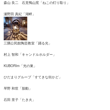
森山 良二 石見鴨山窯「ねこの灯り取り」
瀬野田 真紀「湖畔」
三隅公民館陶芸教室「踊る光」
村上 智和「キャンドルホルダー」
KUBORIm「光の巣」
ひだまりグループ「すてきな街かど」
琴野 和世「胎動」
石田 里子「たき火」