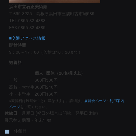
浜田市立石正美術館
〒699-3225 島根県浜田市三隅町古市場589
TEL.0855-32-4388
FAX.0855-32-4389
■交通アクセス情報
開館時間
9：00～17：00（入館は16：30まで）
観覧料
個人
団体（20名様以上）
一般
600円
500円
高校・大学生
300円
240円
小・中学生
200円
160円
※観覧料は展覧会ごとに異なります。詳細は、
展覧会ページ
・
利用案内
ページ
をご覧ください。
休館日
月曜日 (祝日の場合は開館、翌平日休館)
展示替え期間・年末年始
■
休館日