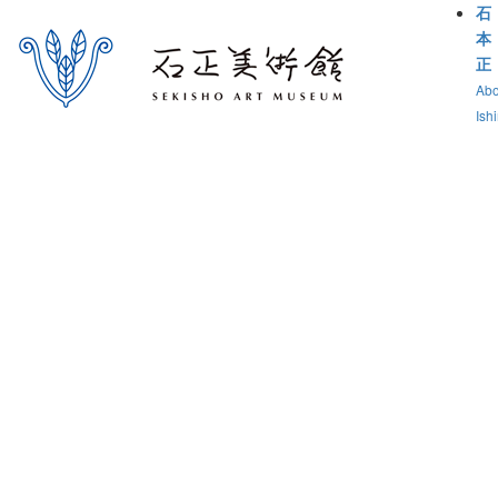
石
本
正
Abo
Ish