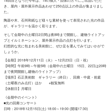
18回目となった今年は、19の個人・団体の方々にご出品いただ
き、屋内・屋外展示作品あわせて250点以上の作品が集まりまし
た。
陶器や木、石州和紙など様々な素材を使って表現された光の作品
が、ギャラリーを温かく彩ります。
そして会期中の土曜日2日間は夜8時まで開館し、建物ライトアッ
プとイルミネーション、屋外展示作品の点灯を行います。
幻想的な光に包まれる美術館に、ぜひ足を運んでみてはいかがで
しょうか。
【会期】2018年12月11日（火）～12月23日（日・祝）
【時間】午前9時～午後5時（会期中の土曜日 15日、22日は20時
まで夜間開館し建物のライトアップ）
【場所】石正美術館 ギャラリー（終日）、回廊・中庭・前庭
（土曜夜のみ点灯）ほか ※観覧無料
【休館日】月曜日
《会期中のイベント》
■光の回廊コンサート
日時：2018年12月15日(土) 18:00～19:00 (開場17:30)