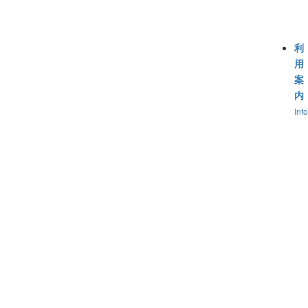
利
用
案
内
Inf