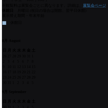
※観覧料は展覧会ごとに異なります。詳細は、
展覧会ページ
休館日
月曜日 (祝日の場合は開館、翌平日休館)
展示替え期間・年末年始
■
休館日
8月 August
日
月
火
水
木
金
土
26
27
28
29
30
31
1
2
3
4
5
6
7
8
9
10
11
12
13
14
15
16
17
18
19
20
21
22
23
24
25
26
27
28
29
30
31
1
2
3
4
5
9月 September
日
月
火
水
木
金
土
30
31
1
2
3
4
5