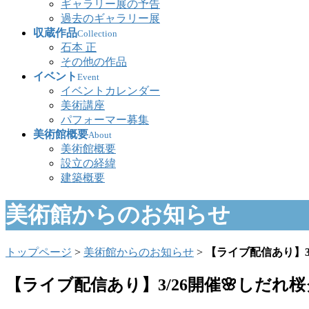
ギャラリー展の予告
過去のギャラリー展
収蔵作品
Collection
石本 正
その他の作品
イベント
Event
イベントカレンダー
美術講座
パフォーマー募集
美術館概要
About
美術館概要
設立の経緯
建築概要
美術館からのお知らせ
トップページ
>
美術館からのお知らせ
>
【ライブ配信あり】
【ライブ配信あり】3/26開催🌸しだ