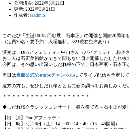
公開済み: 2022年3月21日
更新: 2022年3月21日
作成者:
seadmin
このたび「生誕100年 回顧展 石本正」の開催と開館20周
（定員30名・要予約、入場無料。3/21現在空席あり）
演奏は「Duoアフェッティ」中山さん（バイオリン）、杉本
お二人は石正美術館ができて間もない頃に開催したしだれ桜
今回は、その思い出深いしだれ桜の下で、日本画家・石本正
当日は
当館公式Youtubeチャンネル
にてライブ配信も予定し
遠方の方も、ぜひしだれ桜とともに春の調べをお楽しみくださ
＊＊＊＊＊＊＊＊＊＊＊＊＊＊＊＊＊＊＊
◆しだれ桜クラシックコンサート「春を奏でる～石本正が愛
【出 演】Duoアフェッティ
【日 時】3月26日（土）14：00～14：40（13：45開場）