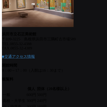
浜田市立石正美術館
〒699-3225 島根県浜田市三隅町古市場589
TEL.0855-32-4388
FAX.0855-32-4389
■交通アクセス情報
開館時間
9：00～17：00（入館は16：30まで）
観覧料
個人
団体（20名様以上）
一般
600円
500円
高校・大学生
300円
240円
小・中学生
200円
160円