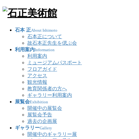
石本 正
About Ishimoto
石本正について
故石本正先生を偲ぶ会
利用案内
Information
利用案内
ミュージアムパスポート
フロアガイド
アクセス
観光情報
教育関係者の方へ
ギャラリー利用案内
展覧会
Exhibition
開催中の展覧会
展覧会予告
過去の企画展
ギャラリー
Gallery
開催中のギャラリー展