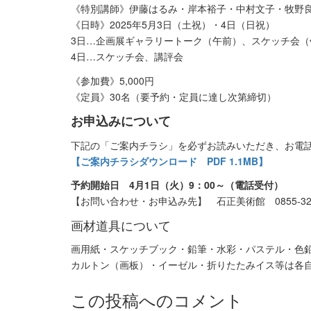
《特別講師》伊藤はるみ・岸本裕子・中村文子・牧野良美
《日時》2025年5月3日（土祝）・4日（日祝）
3日…企画展ギャラリートーク（午前）、スケッチ会（
4日…スケッチ会、講評会
《参加費》5,000円
《定員》30名（要予約・定員に達し次第締切）
お申込みについて
下記の「ご案内チラシ」を必ずお読みいただき、お電
【ご案内チラシダウンロード PDF 1.1MB】
予約開始日 4月1日（火）9：00～（電話受付）
【お問い合わせ・お申込み先】 石正美術館 0855-32-
画材道具について
画用紙・スケッチブック・鉛筆・水彩・パステル・色
カルトン（画板）・イーゼル・折りたたみイス等は各
この投稿へのコメント