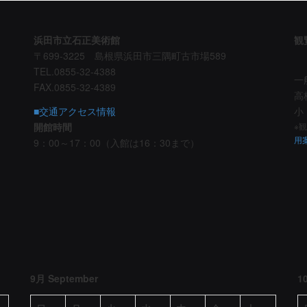
浜田市立石正美術館
観
〒699-3225 島根県浜田市三隅町古市場589
TEL.0855-32-4388
一
FAX.0855-32-4389
高
■交通アクセス情報
小
開館時間
※
用
9：00～17：00（入館は16：30まで）
9月 September
1