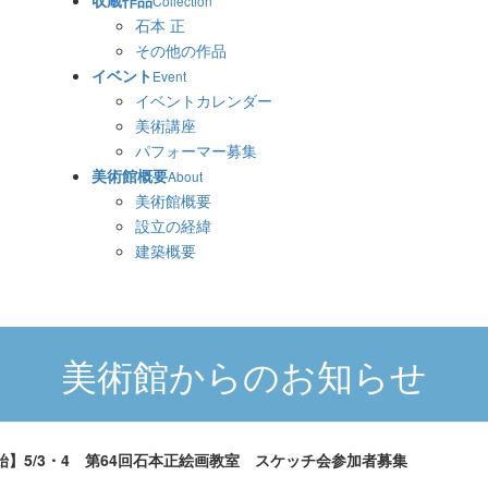
収蔵作品
Collection
石本 正
その他の作品
イベント
Event
イベントカレンダー
美術講座
パフォーマー募集
美術館概要
About
美術館概要
設立の経緯
建築概要
美術館からのお知らせ
始】5/3・4 第64回石本正絵画教室 スケッチ会参加者募集