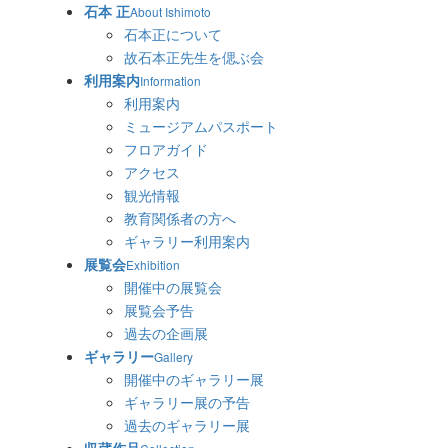
石本 正
About Ishimoto
石本正について
故石本正先生を偲ぶ会
利用案内
Information
利用案内
ミュージアムパスポート
フロアガイド
アクセス
観光情報
教育関係者の方へ
ギャラリー利用案内
展覧会
Exhibition
開催中の展覧会
展覧会予告
過去の企画展
ギャラリー
Gallery
開催中のギャラリー展
ギャラリー展の予告
過去のギャラリー展