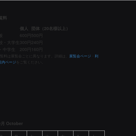
覧料
個人
団体（20名様以上）
般
600円
500円
校・大学生
300円
240円
・中学生
200円
160円
観覧料は展覧会ごとに異なります。詳細は、
展覧会ページ
・
利
案内ページ
をご覧ください。
0月 October