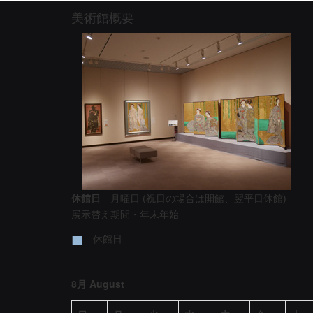
美術館概要
休館日
月曜日 (祝日の場合は開館、翌平日休館)
展示替え期間・年末年始
■
休館日
8月 August