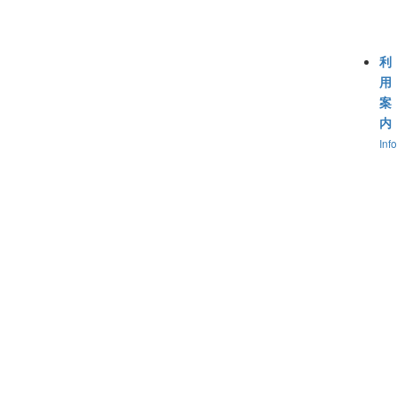
利
用
案
内
Inf