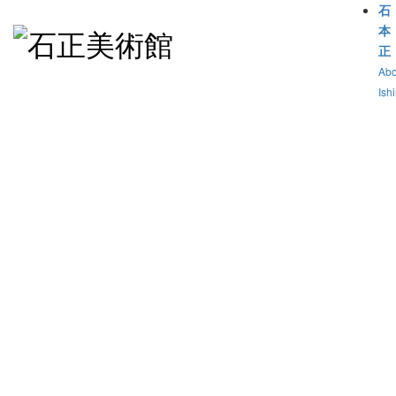
石
本
正
Abo
Ish