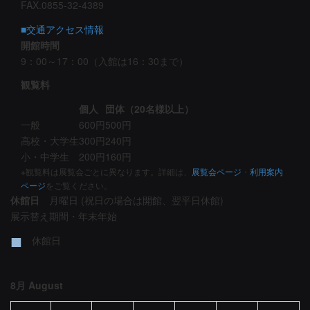
FAX.0855-32-4389
■交通アクセス情報
開館時間
9：00～17：00（入館は16：30まで）
観覧料
個人
団体（20名様以上）
一般
600円
500円
高校・大学生
300円
240円
小・中学生
200円
160円
※観覧料は展覧会ごとに異なります。詳細は、
展覧会ページ
・
利用案内
ページ
をご覧ください。
休館日
月曜日 (祝日の場合は開館、翌平日休館)
展示替え期間・年末年始
■
休館日
8月 August