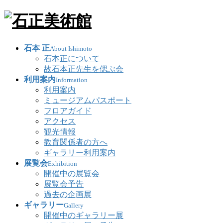
石本 正
About Ishimoto
石本正について
故石本正先生を偲ぶ会
利用案内
Information
利用案内
ミュージアムパスポート
フロアガイド
アクセス
観光情報
教育関係者の方へ
ギャラリー利用案内
展覧会
Exhibition
開催中の展覧会
展覧会予告
過去の企画展
ギャラリー
Gallery
開催中のギャラリー展