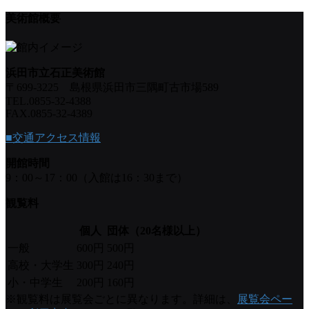
美術館概要
浜田市立石正美術館
〒699-3225 島根県浜田市三隅町古市場589
TEL.0855-32-4388
FAX.0855-32-4389
■交通アクセス情報
開館時間
9：00～17：00（入館は16：30まで）
観覧料
個人
団体（20名様以上）
一般
600円
500円
高校・大学生
300円
240円
小・中学生
200円
160円
※観覧料は展覧会ごとに異なります。詳細は、
展覧会ペー