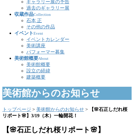
ギャラリー展の予告
過去のギャラリー展
収蔵作品
Collection
石本 正
その他の作品
イベント
Event
イベントカレンダー
美術講座
パフォーマー募集
美術館概要
About
美術館概要
設立の経緯
建築概要
美術館からのお知らせ
トップページ
>
美術館からのお知らせ
>
【🌸石正しだれ桜
リポート🌸】3/19（木）一輪開花！
【🌸石正しだれ桜リポート🌸】