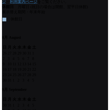
ジ
・
利用案内ページ
をご覧ください。
休館日
月曜日 (祝日の場合は開館、翌平日休館)
展示替え期間・年末年始
■
休館日
8月 August
日
月
火
水
木
金
土
26
27
28
29
30
31
1
2
3
4
5
6
7
8
9
10
11
12
13
14
15
16
17
18
19
20
21
22
23
24
25
26
27
28
29
30
31
1
2
3
4
5
9月 September
日
月
火
水
木
金
土
30
31
1
2
3
4
5