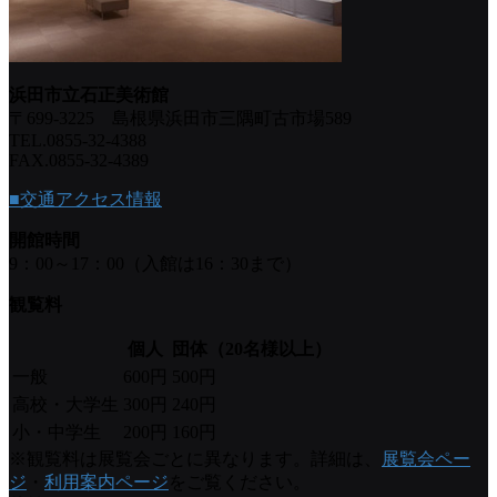
浜田市立石正美術館
〒699-3225 島根県浜田市三隅町古市場589
TEL.0855-32-4388
FAX.0855-32-4389
■交通アクセス情報
開館時間
9：00～17：00（入館は16：30まで）
観覧料
個人
団体（20名様以上）
一般
600円
500円
高校・大学生
300円
240円
小・中学生
200円
160円
※観覧料は展覧会ごとに異なります。詳細は、
展覧会ペー
ジ
・
利用案内ページ
をご覧ください。