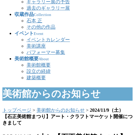
ギャラリー展の予告
過去のギャラリー展
収蔵作品
Collection
石本 正
その他の作品
イベント
Event
イベントカレンダー
美術講座
パフォーマー募集
美術館概要
About
美術館概要
設立の経緯
建築概要
美術館からのお知らせ
トップページ
>
美術館からのお知らせ
>
2024/11/9（土）
【石正美術館まつり】アート・クラフトマーケット開催につ
きまして