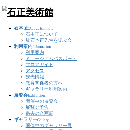
石本 正
About Ishimoto
石本正について
故石本正先生を偲ぶ会
利用案内
Information
利用案内
ミュージアムパスポート
フロアガイド
アクセス
観光情報
教育関係者の方へ
ギャラリー利用案内
展覧会
Exhibition
開催中の展覧会
展覧会予告
過去の企画展
ギャラリー
Gallery
開催中のギャラリー展