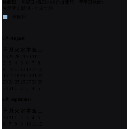
休館日
月曜日 (祝日の場合は開館、翌平日休館)
展示替え期間・年末年始
■
休館日
8月 August
日
月
火
水
木
金
土
26
27
28
29
30
31
1
2
3
4
5
6
7
8
9
10
11
12
13
14
15
16
17
18
19
20
21
22
23
24
25
26
27
28
29
30
31
1
2
3
4
5
9月 September
日
月
火
水
木
金
土
30
31
1
2
3
4
5
6
7
8
9
10
11
12