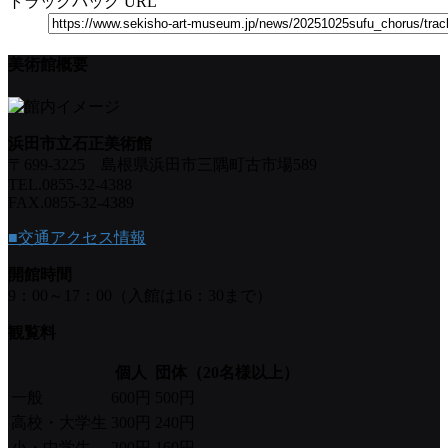
トラックバック URL
美術館概要
浜田市立石正美術館
〒699-3225 島根県浜田市三隅町古市場589
TEL.0855-32-4388
FAX.0855-32-4389
■交通アクセス情報
開館時間
9：00～17：00（入館は16：30まで）
観覧料
個人
団体（20名様以上）
一般
600円
500円
高校・大学生
300円
240円
小・中学生
200円
160円