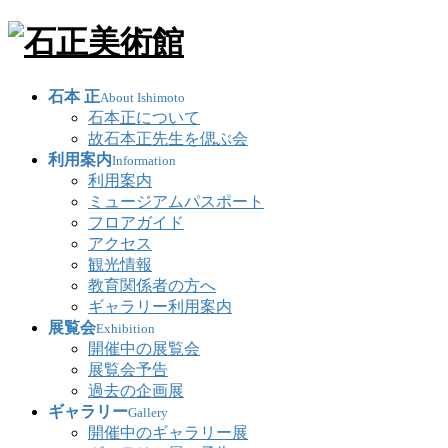
石本 正
About Ishimoto
石本正について
故石本正先生を偲ぶ会
利用案内
Information
利用案内
ミュージアムパスポート
フロアガイド
アクセス
観光情報
教育関係者の方へ
ギャラリー利用案内
展覧会
Exhibition
開催中の展覧会
展覧会予告
過去の企画展
ギャラリー
Gallery
開催中のギャラリー展