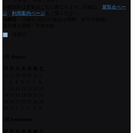
※観覧料は展覧会ごとに異なります。詳細は、
展覧会ペー
ジ
・
利用案内ページ
をご覧ください。
休館日
月曜日 (祝日の場合は開館、翌平日休館)
展示替え期間・年末年始
■
休館日
8月 August
日
月
火
水
木
金
土
26
27
28
29
30
31
1
2
3
4
5
6
7
8
9
10
11
12
13
14
15
16
17
18
19
20
21
22
23
24
25
26
27
28
29
30
31
1
2
3
4
5
9月 September
日
月
火
水
木
金
土