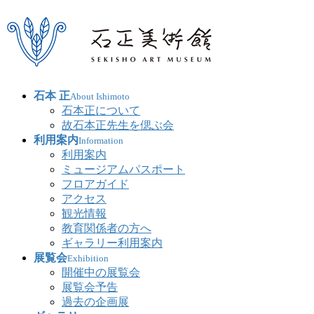
石本 正
About Ishimoto
石本正について
故石本正先生を偲ぶ会
利用案内
Information
利用案内
ミュージアムパスポート
フロアガイド
アクセス
観光情報
教育関係者の方へ
ギャラリー利用案内
展覧会
Exhibition
開催中の展覧会
展覧会予告
過去の企画展