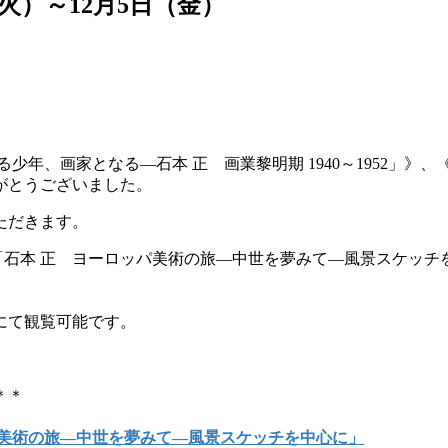
火）～12月5日（金）
る少年、画家となる―石本 正 画業黎明期 1940～1952」》
がとうございました。
いただきます。
展「石本 正 ヨーロッパ美術の旅―中世を夢みて―風景スケッ
にて観覧可能です。
＊＊
パ美術の旅―中世を夢みて―風景スケッチを中心に」