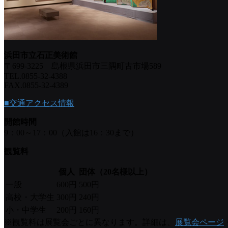
浜田市立石正美術館
〒699-3225 島根県浜田市三隅町古市場589
TEL.0855-32-4388
FAX.0855-32-4389
■交通アクセス情報
開館時間
9：00～17：00（入館は16：30まで）
観覧料
個人
団体（20名様以上）
一般
600円
500円
高校・大学生
300円
240円
小・中学生
200円
160円
※観覧料は展覧会ごとに異なります。詳細は、
展覧会ページ