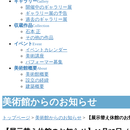
ギャラリー
Gallery
開催中のギャラリー展
ギャラリー展の予告
過去のギャラリー展
収蔵作品
Collection
石本 正
その他の作品
イベント
Event
イベントカレンダー
美術講座
パフォーマー募集
美術館概要
About
美術館概要
設立の経緯
建築概要
美術館からのお知らせ
トップページ
>
美術館からのお知らせ
>
【展示替え休館のお知