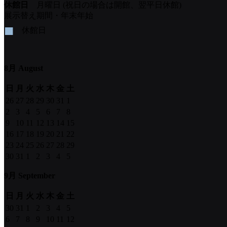
休館日
月曜日 (祝日の場合は開館、翌平日休館)
展示替え期間・年末年始
■
休館日
8月 August
日
月
火
水
木
金
土
26
27
28
29
30
31
1
2
3
4
5
6
7
8
9
10
11
12
13
14
15
16
17
18
19
20
21
22
23
24
25
26
27
28
29
30
31
1
2
3
4
5
9月 September
日
月
火
水
木
金
土
30
31
1
2
3
4
5
6
7
8
9
10
11
12