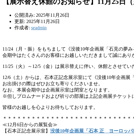
【展示替え休館のお知らせ】11月25日（
公開済み: 2025年11月26日
更新: 2025年11月26日
作成者:
seadmin
11/24（月・振）をもちまして《没後10年企画展「石見の夢み
会期中はたくさんのお客様にお越しいただきまして誠にあり
11/25（火）～12/5（金）は展示替えに伴い、休館とさせて
12/6（土）からは、石本正記念展示室にて《没後10年企画
お出掛けの際はぜひお立ち寄りくださいませ。
なお、本展会期中は企画展示室は閉室となります。
※但しプロムナードおよび祈りの部屋は上記企画展チケット
皆様のお越しを心よりお待ちしております。
＊＊＊＊＊＊＊＊＊＊＊＊＊＊＊＊＊＊＊＊＊＊＊＊＊＊＊
≪12月6日からの展覧会≫
【石本正記念展示室】
没後10年企画展「石本 正 ヨーロッ