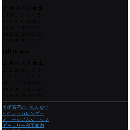
日
月
火
水
木
金
土
30
31
1
2
3
4
5
6
7
8
9
10
11
12
13
14
15
16
17
18
19
20
21
22
23
24
24
26
27
28
29
30
1
2
3
10月 October
日
月
火
水
木
金
土
27
28
29
30
1
2
3
4
5
6
7
8
9
10
11
12
13
14
15
16
17
18
19
20
21
22
23
24
25
26
27
28
29
30
31
美術講座のごあんない
イベントカレンダー
ミュージアムショップ
ギャラリー利用案内