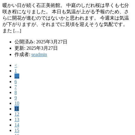
暖かい日が続く石正美術館。 中庭のしだれ桜は早くも七分
咲き程になりました。 本日も気温が上がる予報のため、さ
らに開花が進むのではないかと思われます。 今週末は気温
が下がりますが、それまでに見頃を迎えそうな気配です。
また […]
公開済み: 2025年3月27日
更新: 2025年3月27日
作成者:
seadmin
<
1
…
6
7
8
9
10
11
12
13
14
15