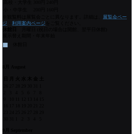
高校・大学生
300円
240円
小・中学生
200円
160円
※観覧料は展覧会ごとに異なります。詳細は、
展覧会ペー
ジ
・
利用案内ページ
をご覧ください。
休館日
月曜日 (祝日の場合は開館、翌平日休館)
展示替え期間・年末年始
■
休館日
8月 August
日
月
火
水
木
金
土
26
27
28
29
30
31
1
2
3
4
5
6
7
8
9
10
11
12
13
14
15
16
17
18
19
20
21
22
23
24
25
26
27
28
29
30
31
1
2
3
4
5
9月 September