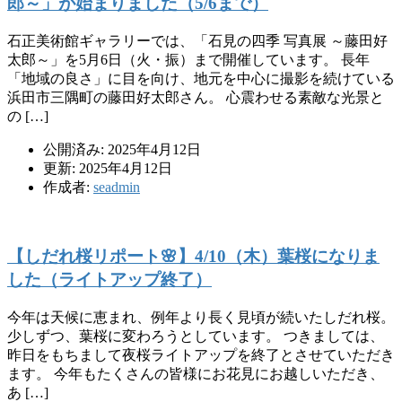
郎～」が始まりました（5/6まで）
石正美術館ギャラリーでは、「石見の四季 写真展 ～藤田好
太郎～」を5月6日（火・振）まで開催しています。 長年
「地域の良さ」に目を向け、地元を中心に撮影を続けている
浜田市三隅町の藤田好太郎さん。 心震わせる素敵な光景と
の […]
公開済み: 2025年4月12日
更新: 2025年4月12日
作成者:
seadmin
【しだれ桜リポート🌸】4/10（木）葉桜になりま
した（ライトアップ終了）
今年は天候に恵まれ、例年より長く見頃が続いたしだれ桜。
少しずつ、葉桜に変わろうとしています。 つきましては、
昨日をもちまして夜桜ライトアップを終了とさせていただき
ます。 今年もたくさんの皆様にお花見にお越しいただき、
あ […]