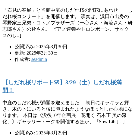
「石見の春展」と当館中庭のしだれ桜の開花にあわせ、「し
だれ桜コンサート」を開催します。 演奏は、浜田市出身の
琴野家三兄弟・コトノブラザーズ（一心さん・海流さん・研
志郎さん）の皆さん。 ピアノ連弾やトロンボーン、サック
スの […]
公開済み: 2025年3月30日
更新: 2025年3月30日
作成者:
seadmin
【しだれ桜リポート🌸】3/29（土）しだれ桜満
開！
中庭のしだれ桜が満開を迎えました！ 朝日にキラキラと輝
き、木の下にいると桜に包まれたようなほっとした心地にな
ります。 本日は《没後10年企画展「花開く 石本正 美の深
化」》ギャラリートークを開催するほか、『Sow Lib […]
公開済み: 2025年3月29日