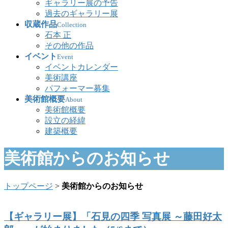
ギャラリー展の予告
過去のギャラリー展
収蔵作品
Collection
石本 正
その他の作品
イベント
Event
イベントカレンダー
美術講座
パフォーマー募集
美術館概要
About
美術館概要
設立の経緯
建築概要
美術館からのお知らせ
トップページ
>
美術館からのお知らせ
【ギャラリー展】「石見の四季 写真展 ～藤田好太