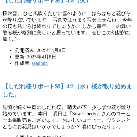
【しだれ桜リポート🌸】4/8（火）
桜吹雪。 ひと風吹くたびに雪のように、はらはらと花びら
が降り注いでいます。 写真ではうまく写せませんね… 今年
の桜も見ごろは終わりでしょうか。 しかし毎年、この舞い
散る桜が格別に美しいと思っています。 ぜひこの幻想的な
風 […]
公開済み: 2025年4月8日
更新: 2025年4月8日
作成者:
seadmin
【しだれ桜リポート🌸】4/2（水）桜が散り始めま
した。
見頃が続く中庭のしだれ桜。 晴天の下、少しずつ花が散り
始めています。 本日、明日は『Sow Liberty』さんのコーヒ
ー出張販売もございます。 おいしいコーヒー、ウクレレと
ともにお花見はいかがでしょうか？ 春にぴったり […]