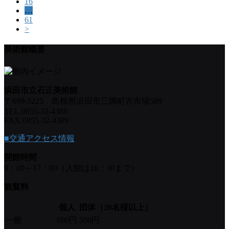
16
…
61
>
美術館概要
浜田市立石正美術館
〒699-3225 島根県浜田市三隅町古市場589
TEL.0855-32-4388
FAX.0855-32-4389
■交通アクセス情報
開館時間
9：00～17：00（入館は16：30まで）
観覧料
個人
団体（20名様以上）
一般
600円
500円