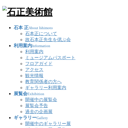
石本 正
About Ishimoto
石本正について
故石本正先生を偲ぶ会
利用案内
Information
利用案内
ミュージアムパスポート
フロアガイド
アクセス
観光情報
教育関係者の方へ
ギャラリー利用案内
展覧会
Exhibition
開催中の展覧会
展覧会予告
過去の企画展
ギャラリー
Gallery
開催中のギャラリー展