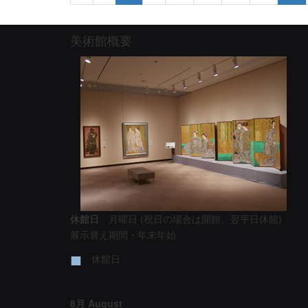
美術館概要
休館日
月曜日 (祝日の場合は開館、翌平日休館)
展示替え期間・年末年始
■
休館日
8月 August