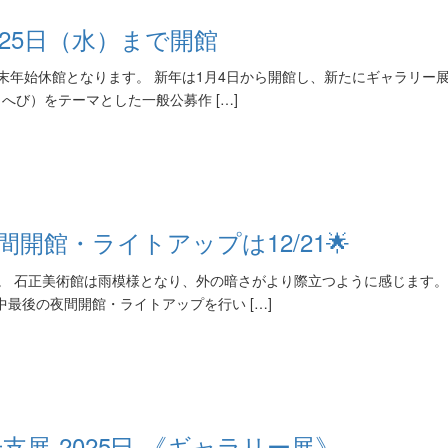
25日（水）まで開館
年末年始休館となります。 新年は1月4日から開館し、新たにギャラリー
巳（へび）をテーマとした一般公募作 […]
間開館・ライトアップは12/21🌟
日。 石正美術館は雨模様となり、外の暗さがより際立つように感じます。
期中最後の夜間開館・ライトアップを行い […]
干支展-2025巳-《ギャラリー展》