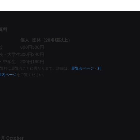
覧料
個人
団体（20名様以上）
般
600円
500円
校・大学生
300円
240円
・中学生
200円
160円
観覧料は展覧会ごとに異なります。詳細は、
展覧会ページ
・
利
案内ページ
をご覧ください。
0月 October