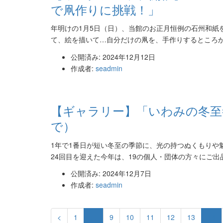
で凧作りに挑戦！」
年明けの1月5日（日）、当館のお正月恒例の石州和紙
て、絵を描いて…自分だけの凧を、手作りするところから
公開済み: 2024年12月12日
作成者:
seadmin
【ギャラリー】「いわみの冬至祭
で）
1年で1番日が短い冬至の季節に、光の持つぬくもりや
24回目を迎えた今年は、19の個人・団体の方々にご出品
公開済み: 2024年12月7日
作成者:
seadmin
<
1
…
9
10
11
12
13
14