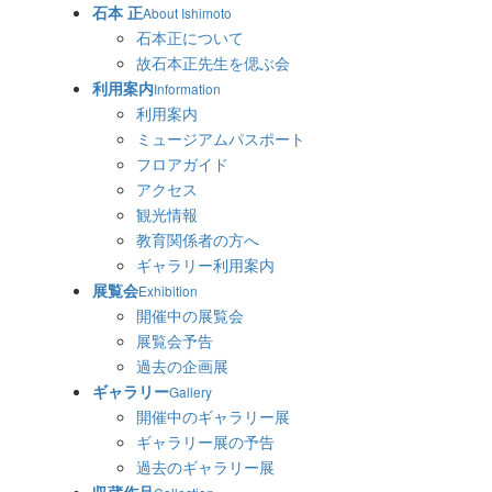
石本 正
About Ishimoto
石本正について
故石本正先生を偲ぶ会
利用案内
Information
利用案内
ミュージアムパスポート
フロアガイド
アクセス
観光情報
教育関係者の方へ
ギャラリー利用案内
展覧会
Exhibition
開催中の展覧会
展覧会予告
過去の企画展
ギャラリー
Gallery
開催中のギャラリー展
ギャラリー展の予告
過去のギャラリー展