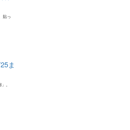
、貼っ
25ま
廊」。