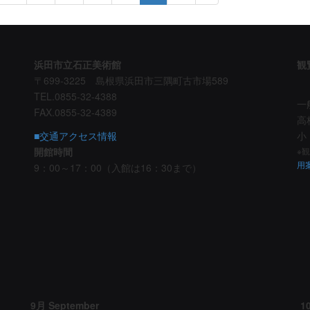
浜田市立石正美術館
観
〒699-3225 島根県浜田市三隅町古市場589
TEL.0855-32-4388
一
FAX.0855-32-4389
高
■交通アクセス情報
小
開館時間
※
用
9：00～17：00（入館は16：30まで）
9月 September
1