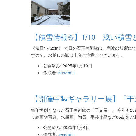
【積雪情報☃️】1/10 浅い積
《積雪1～2cm》 本日の石正美術館は、寒波の影響
すので、お越しの際は十分ご注意くださいませ。
公開済み: 2025年1月10日
作成者:
seadmin
【開催中🐍ギャラリー展】「干支展
毎年恒例となった石正美術館の「干支展」。 今年も20
り絵画や写真、水墨画、陶器、手芸作品など65点をご出
公開済み: 2025年1月4日
作成者:
seadmin