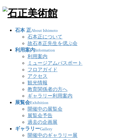
石本 正
About Ishimoto
石本正について
故石本正先生を偲ぶ会
利用案内
Information
利用案内
ミュージアムパスポート
フロアガイド
アクセス
観光情報
教育関係者の方へ
ギャラリー利用案内
展覧会
Exhibition
開催中の展覧会
展覧会予告
過去の企画展
ギャラリー
Gallery
開催中のギャラリー展