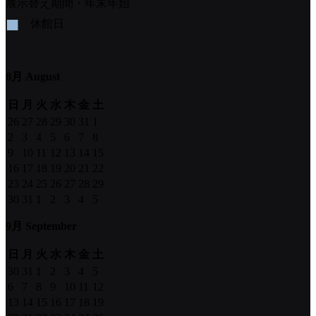
展示替え期間・年末年始
■
休館日
8月 August
日
月
火
水
木
金
土
26
27
28
29
30
31
1
2
3
4
5
6
7
8
9
10
11
12
13
14
15
16
17
18
19
20
21
22
23
24
25
26
27
28
29
30
31
1
2
3
4
5
9月 September
日
月
火
水
木
金
土
30
31
1
2
3
4
5
6
7
8
9
10
11
12
13
14
15
16
17
18
19