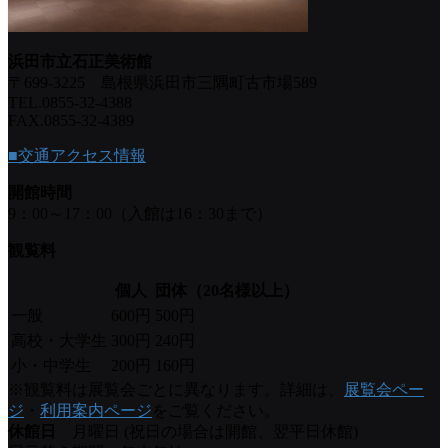
浜田市立石正美術館
〒699-3225 島根県浜田市三隅町古市場589
TEL.0855-32-4388
FAX.0855-32-4389
■交通アクセス情報
開館時間
9：00～17：00（入館は16：30まで）
観覧料
個人
団体（20名様以上）
一般
600円
500円
高校・大学生
300円
240円
小・中学生
200円
160円
※観覧料は展覧会ごとに異なります。詳細は、
展覧会ペー
ジ
・
利用案内ページ
をご覧ください。
休館日
月曜日 (祝日の場合は開館、翌平日休館)