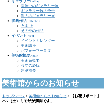
ギャラリー
Gallery
開催中のギャラリー展
ギャラリー展の予告
過去のギャラリー展
収蔵作品
Collection
石本 正
その他の作品
イベント
Event
イベントカレンダー
美術講座
パフォーマー募集
美術館概要
About
美術館概要
設立の経緯
建築概要
美術館からのお知らせ
トップページ
>
美術館からのお知らせ
>
【お花リポート】
2/27（土）ミモザが満開です。