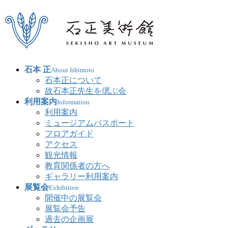
石本 正
About Ishimoto
石本正について
故石本正先生を偲ぶ会
利用案内
Information
利用案内
ミュージアムパスポート
フロアガイド
アクセス
観光情報
教育関係者の方へ
ギャラリー利用案内
展覧会
Exhibition
開催中の展覧会
展覧会予告
過去の企画展