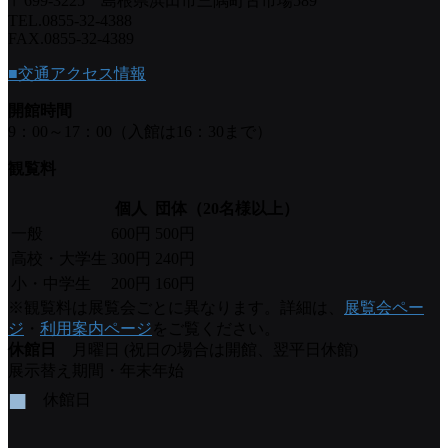
〒699-3225 島根県浜田市三隅町古市場589
TEL.0855-32-4388
FAX.0855-32-4389
■交通アクセス情報
開館時間
9：00～17：00（入館は16：30まで）
観覧料
個人
団体（20名様以上）
一般
600円
500円
高校・大学生
300円
240円
小・中学生
200円
160円
※観覧料は展覧会ごとに異なります。詳細は、
展覧会ペー
ジ
・
利用案内ページ
をご覧ください。
休館日
月曜日 (祝日の場合は開館、翌平日休館)
展示替え期間・年末年始
■
休館日