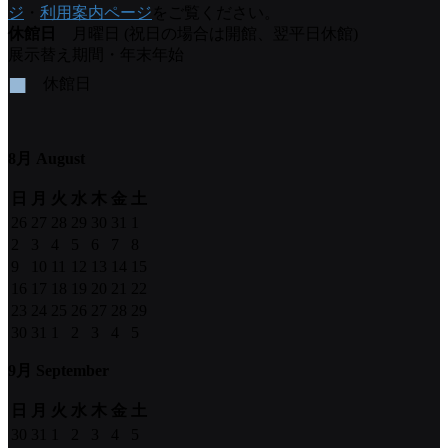
ジ
・
利用案内ページ
をご覧ください。
休館日
月曜日 (祝日の場合は開館、翌平日休館)
展示替え期間・年末年始
■
休館日
8月 August
日
月
火
水
木
金
土
26
27
28
29
30
31
1
2
3
4
5
6
7
8
9
10
11
12
13
14
15
16
17
18
19
20
21
22
23
24
25
26
27
28
29
30
31
1
2
3
4
5
9月 September
日
月
火
水
木
金
土
30
31
1
2
3
4
5