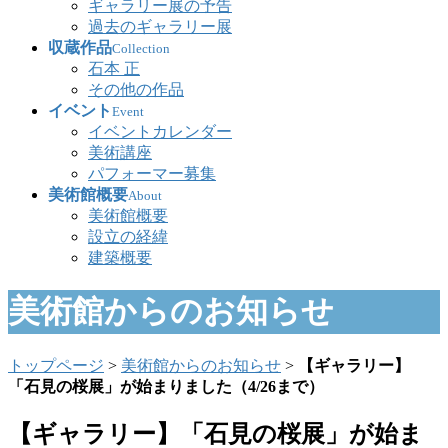
ギャラリー展の予告
過去のギャラリー展
収蔵作品
Collection
石本 正
その他の作品
イベント
Event
イベントカレンダー
美術講座
パフォーマー募集
美術館概要
About
美術館概要
設立の経緯
建築概要
美術館からのお知らせ
トップページ
>
美術館からのお知らせ
>
【ギャラリー】
「石見の桜展」が始まりました（4/26まで）
【ギャラリー】「石見の桜展」が始ま