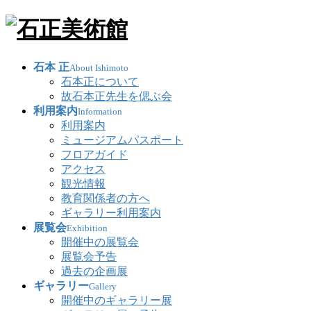
石本 正
About Ishimoto
石本正について
故石本正先生を偲ぶ会
利用案内
Information
利用案内
ミュージアムパスポート
フロアガイド
アクセス
観光情報
教育関係者の方へ
ギャラリー利用案内
展覧会
Exhibition
開催中の展覧会
展覧会予告
過去の企画展
ギャラリー
Gallery
開催中のギャラリー展