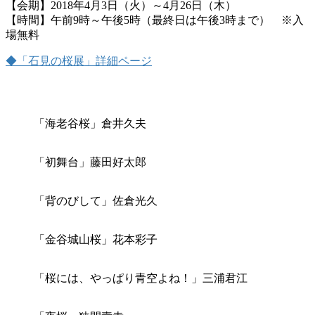
【会期】2018年4月3日（火）～4月26日（木）
【時間】午前9時～午後5時（最終日は午後3時まで） ※入
場無料
◆「石見の桜展」詳細ページ
「海老谷桜」倉井久夫
「初舞台」藤田好太郎
「背のびして」佐倉光久
「金谷城山桜」花本彩子
「桜には、やっぱり青空よね！」三浦君江