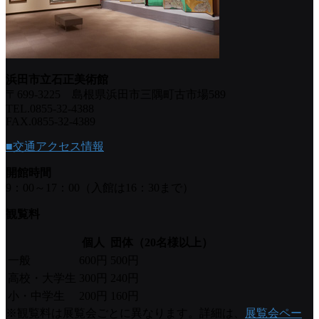
浜田市立石正美術館
〒699-3225 島根県浜田市三隅町古市場589
TEL.0855-32-4388
FAX.0855-32-4389
■交通アクセス情報
開館時間
9：00～17：00（入館は16：30まで）
観覧料
個人
団体（20名様以上）
一般
600円
500円
高校・大学生
300円
240円
小・中学生
200円
160円
※観覧料は展覧会ごとに異なります。詳細は、
展覧会ペー