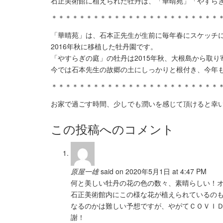
石正美術館に植えられた牡丹は、「華晴苑」「やすらぎ
＊＊＊＊＊＊＊＊＊＊＊＊＊＊＊＊＊＊＊＊＊＊＊＊
「華晴苑」は、石本正先生が生前に毎年春にスケッチ
2016年秋に移植した牡丹園です。
「やすらぎの庭」の牡丹は2015年秋、大根島から取
今では石本先生の故郷の土にしっかりと根付き、今年
＊＊＊＊＊＊＊＊＊＊＊＊＊＊＊＊＊＊＊＊＊＊＊＊
お家で過ごす時間、少しでも潤いを感じて頂けると幸
この投稿へのコメント
原屋一雄
said on 2020年5月1日 at 4:47 PM
何と美しい牡丹の花の色の数々、素晴らしい！
石正美術館内にこの様な花が植えられているの
なるのかは難しい予想ですが、やがてＣＯＶＩ
謝！