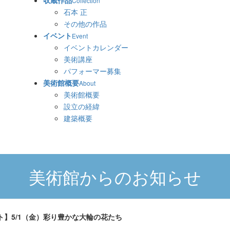
収蔵作品
Collection
石本 正
その他の作品
イベント
Event
イベントカレンダー
美術講座
パフォーマー募集
美術館概要
About
美術館概要
設立の経緯
建築概要
美術館からのお知らせ
ト】5/1（金）彩り豊かな大輪の花たち