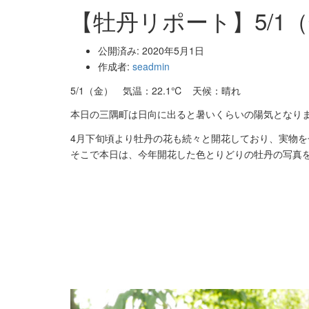
【牡丹リポート】5/1
公開済み: 2020年5月1日
作成者:
seadmin
5/1（金） 気温：22.1℃ 天候：晴れ
本日の三隅町は日向に出ると暑いくらいの陽気となり
4月下旬頃より牡丹の花も続々と開花しており、実物
そこで本日は、今年開花した色とりどりの牡丹の写真