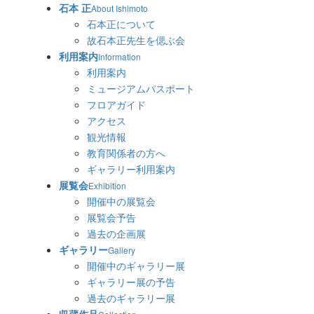
石本 正
About Ishimoto
石本正について
故石本正先生を偲ぶ会
利用案内
Information
利用案内
ミュージアムパスポート
フロアガイド
アクセス
観光情報
教育関係者の方へ
ギャラリー利用案内
展覧会
Exhibition
開催中の展覧会
展覧会予告
過去の企画展
ギャラリー
Gallery
開催中のギャラリー展
ギャラリー展の予告
過去のギャラリー展