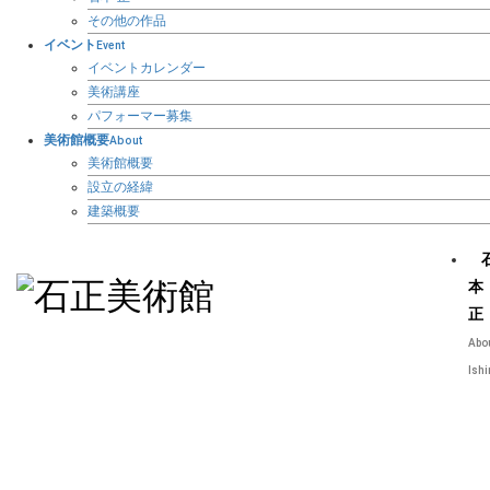
その他の作品
イベント
Event
イベントカレンダー
美術講座
パフォーマー募集
美術館概要
About
美術館概要
設立の経緯
建築概要
本
正
Abo
Ish