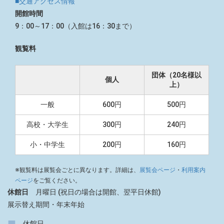
■交通アクセス情報
開館時間
9：00～17：00（入館は16：30まで）
観覧料
団体（20名様以
個人
上）
一般
600円
500円
高校・大学生
300円
240円
小・中学生
200円
160円
※観覧料は展覧会ごとに異なります。詳細は、
展覧会ページ
・
利用案内
ページ
をご覧ください。
休館日
月曜日 (祝日の場合は開館、翌平日休館)
展示替え期間・年末年始
■
休館日