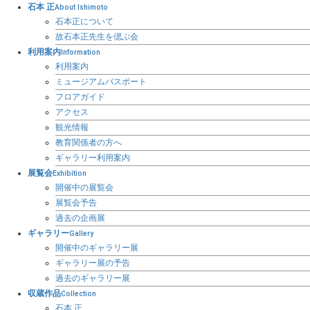
石本 正
About Ishimoto
石本正について
故石本正先生を偲ぶ会
利用案内
Information
利用案内
ミュージアムパスポート
フロアガイド
アクセス
観光情報
教育関係者の方へ
ギャラリー利用案内
展覧会
Exhibition
開催中の展覧会
展覧会予告
過去の企画展
ギャラリー
Gallery
開催中のギャラリー展
ギャラリー展の予告
過去のギャラリー展
収蔵作品
Collection
石本 正