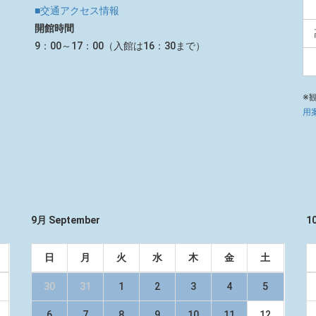
■交通アクセス情報
開館時間
9：00～17：00（入館は16：30まで）
※
用
9月 September
1
日
月
火
水
木
金
土
30
31
1
2
3
4
5
6
7
8
9
10
11
12