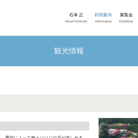
石本 正
利用案内
展覧会
About Ishimoto
Information
Exhibition
観光情報
は、季節によって梅とツツジの花が楽しめる。