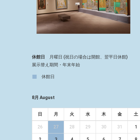
休館日
月曜日 (祝日の場合は開館、翌平日休館)
展示替え期間・年末年始
■
休館日
8月 August
日
月
火
水
木
金
土
26
27
28
29
30
31
1
2
3
4
5
6
7
8