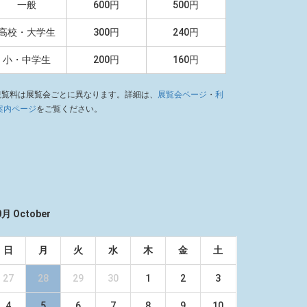
一般
600円
500円
高校・大学生
300円
240円
小・中学生
200円
160円
観覧料は展覧会ごとに異なります。詳細は、
展覧会ページ
・
利
案内ページ
をご覧ください。
0月 October
日
月
火
水
木
金
土
27
28
29
30
1
2
3
4
5
6
7
8
9
10