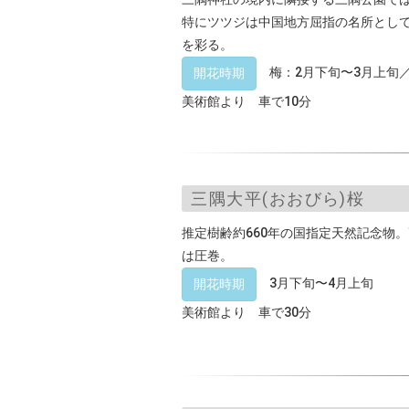
特にツツジは中国地方屈指の名所とし
を彩る。
梅：2月下旬〜3月上旬／
開花時期
美術館より 車で10分
三隅大平(おおびら)桜
推定樹齢約660年の国指定天然記念物。
は圧巻。
3月下旬〜4月上旬
開花時期
美術館より 車で30分