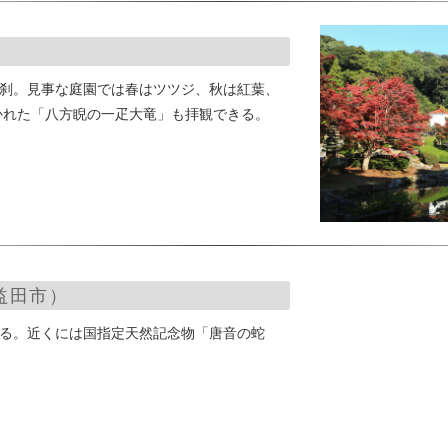
古刹。見事な庭園では春はツツジ、秋は紅葉、
かれた「八方睨の一疋大竜」も拝観できる。
益田市）
がる。近くには国指定天然記念物「唐音の蛇