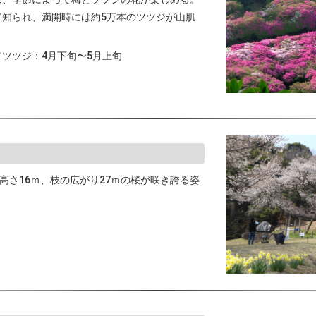
て知られ、満開時には約5万本のツツジが山肌
ツツジ：4月下旬〜5月上旬
高さ16ｍ、枝の広がり27ｍの桜が咲き誇る姿