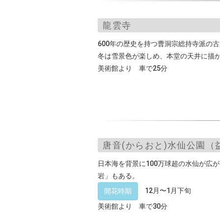
龍雲寺
600年の歴史を持つ曹洞宗総持寺派の
冬は雪景色が楽しめ、本堂の天井に描
美術館より 車で25分
唐音(からおと)水仙公園（
日本海を背景に100万球超の水仙が広
岩」もある。
12月〜1月下旬
開花時期
美術館より 車で30分