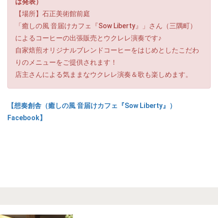
は発表）
【場所】石正美術館前庭
「癒しの風 音届けカフェ『Sow Liberty』」さん（三隅町）
によるコーヒーの出張販売とウクレレ演奏です♪
自家焙煎オリジナルブレンドコーヒーをはじめとしたこだわ
りのメニューをご提供されます！
店主さんによる気ままなウクレレ演奏＆歌も楽しめます。
【想奏創舎（癒しの風 音届けカフェ『Sow Liberty』）
Facebook】