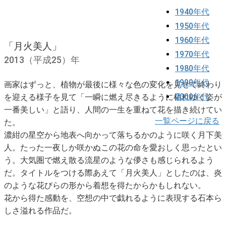
1940年代
1950年代
1960年代
「月火美人」
1970年代
2013（平成25）年
1980年代
1990年代
画家はずっと、植物が最後に様々な色の変化を見せて終わり
2000年代
を迎える様子を見て「一瞬に燃え尽きるように枯れゆく姿が
一番美しい」と語り、人間の一生を重ねて花を描き続けてい
一覧ページに戻る
た。
濃紺の星空から地表へ向かって落ちるかのように咲く月下美
人。たった一夜しか咲かぬこの花の命を愛おしく思ったとい
う。大気圏で燃え散る流星のような儚さも感じられるよう
だ。タイトルをつける際あえて「月火美人」としたのは、炎
のような花びらの形から着想を得たからかもしれない。
花から得た感動を、空想の中で戯れるように表現する石本ら
しさ溢れる作品だ。