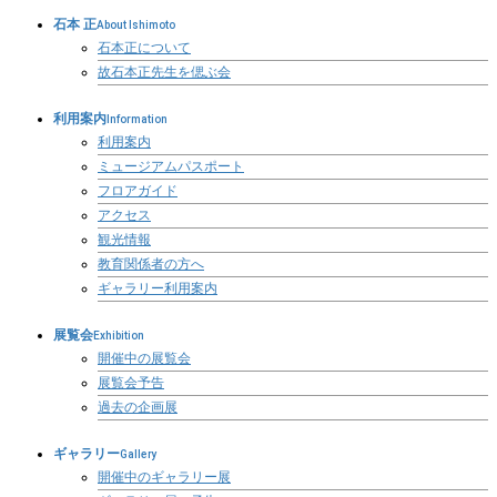
石本 正
About Ishimoto
石本正について
故石本正先生を偲ぶ会
利用案内
Information
利用案内
ミュージアムパスポート
フロアガイド
アクセス
観光情報
教育関係者の方へ
ギャラリー利用案内
展覧会
Exhibition
開催中の展覧会
展覧会予告
過去の企画展
ギャラリー
Gallery
開催中のギャラリー展