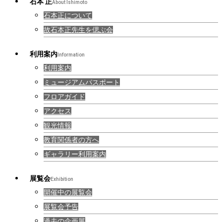
石本 正
About Ishimoto
石本正について
故石本正先生を偲ぶ会
利用案内
Information
利用案内
ミュージアムパスポート
フロアガイド
アクセス
観光情報
教育関係者の方へ
ギャラリー利用案内
展覧会
Exhibition
開催中の展覧会
展覧会予告
過去の企画展