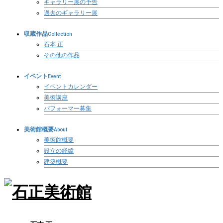
ギャラリー展の予告
過去のギャラリー展
収蔵作品
Collection
石本 正
その他の作品
イベント
Event
イベントカレンダー
美術講座
パフォーマー募集
美術館概要
About
美術館概要
設立の経緯
建築概要