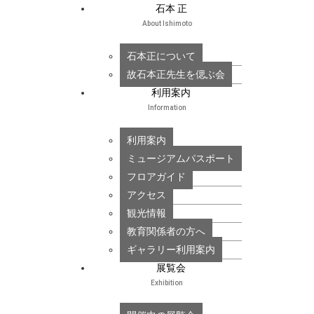
石本 正
About Ishimoto
石本正について
故石本正先生を偲ぶ会
利用案内
Information
利用案内
ミュージアムパスポート
フロアガイド
アクセス
観光情報
教育関係者の方へ
ギャラリー利用案内
展覧会
Exhibition