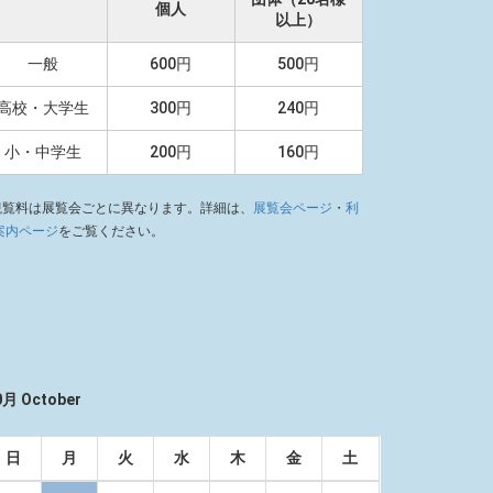
個人
以上）
一般
600円
500円
高校・大学生
300円
240円
小・中学生
200円
160円
観覧料は展覧会ごとに異なります。詳細は、
展覧会ページ
・
利
案内ページ
をご覧ください。
0月 October
日
月
火
水
木
金
土