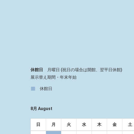
休館日
月曜日 (祝日の場合は開館、翌平日休館)
展示替え期間・年末年始
■
休館日
8月 August
日
月
火
水
木
金
土