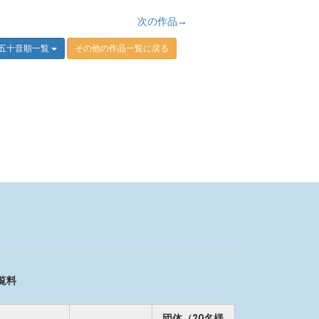
次の作品→
五十音順一覧
その他の作品一覧に戻る
覧料
団体（20名様