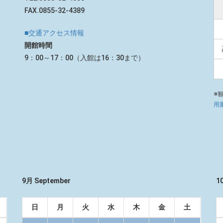
FAX.0855-32-4389
■交通アクセス情報
開館時間
9：00～17：00（入館は16：30まで）
※
用
9月 September
1
日
月
火
水
木
金
土