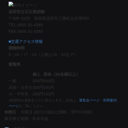
浜田市立石正美術館
〒699-3225 島根県浜田市三隅町古市場589
TEL.0855-32-4388
FAX.0855-32-4389
■交通アクセス情報
開館時間
9：00～17：00（入館は16：30まで）
観覧料
個人
団体（20名様以上）
一般
600円
500円
高校・大学生
300円
240円
小・中学生
200円
160円
※観覧料は展覧会ごとに異なります。詳細は、
展覧会ページ
・
利用案内
ページ
をご覧ください。
休館日
月曜日 (祝日の場合は開館、翌平日休館)
展示替え期間・年末年始