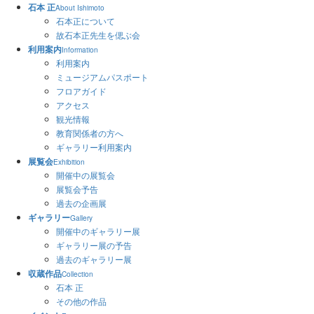
石本 正
About Ishimoto
石本正について
故石本正先生を偲ぶ会
利用案内
Information
利用案内
ミュージアムパスポート
フロアガイド
アクセス
観光情報
教育関係者の方へ
ギャラリー利用案内
展覧会
Exhibition
開催中の展覧会
展覧会予告
過去の企画展
ギャラリー
Gallery
開催中のギャラリー展
ギャラリー展の予告
過去のギャラリー展
収蔵作品
Collection
石本 正
その他の作品