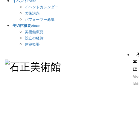
イベント
Event
イベントカレンダー
美術講座
パフォーマー募集
美術館概要
About
美術館概要
設立の経緯
建築概要
本
正
Abo
Ishi